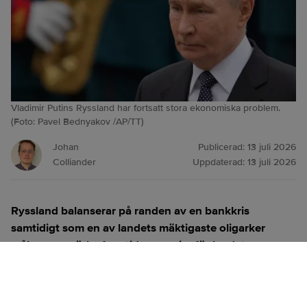
Vladimir Putins Ryssland har fortsatt stora ekonomiska problem.
(Foto: Pavel Bednyakov /AP/TT)
Johan
Publicerad:
13 juli 2026
Colliander
Uppdaterad:
13 juli 2026
Ryssland balanserar på randen av en bankkris
samtidigt som en av landets mäktigaste oligarker
målar upp mörka framtidsscenarier för landet,
inklusive risken att president Vladimir Putin griper till
kärnvapen om kriget går i baklås.
ANNONS