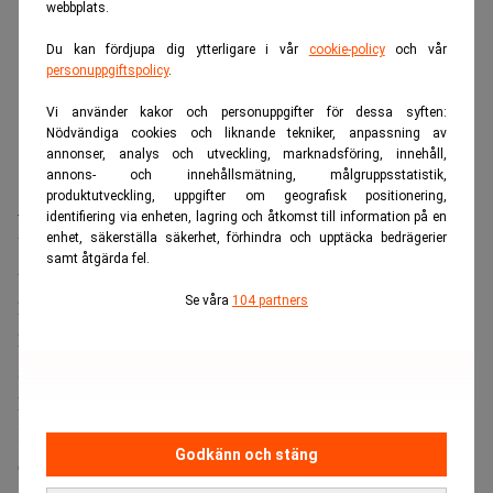
webbplats.
Du kan fördjupa dig ytterligare i vår
cookie-policy
och vår
personuppgiftspolicy
.
Vi använder kakor och personuppgifter för dessa syften:
Nödvändiga cookies och liknande tekniker, anpassning av
annonser, analys och utveckling, marknadsföring, innehåll,
annons- och innehållsmätning, målgruppsstatistik,
produktutveckling, uppgifter om geografisk positionering,
– Sedan har vi också haft stort fokus på den sociala biten.
identifiering via enheten, lagring och åtkomst till information på en
enhet, säkerställa säkerhet, förhindra och upptäcka bedrägerier
Vi har till exempel haft lakritsprovning och ätit mat
samt åtgärda fel.
tillsammans men på distans. En enkätundersökning som vi
Se våra
104 partners
har genomfört visade att medarbetarna i år har känt ett
högre engagemang jämfört med tidigare år, men att man
saknar snacket kring kaffeapparaten. I tider som dessa är
kultur och värderingar ännu viktigare än vanligt, säger
Katarina Thörnqvist.
Godkänn och stäng
Globalt sett har Wolters Kluwer nästan 20.000