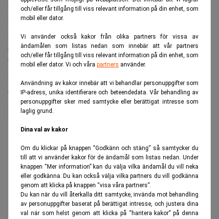
– När vi övergick till distansarbete så fungerade allting
och/eller får tillgång till viss relevant information på din enhet, som
rent tekniskt i princip redan från första dagen. Däremot
mobil eller dator.
måste man förändra ledarskapet och i mitt fall har jag till
Vi använder också kakor från olika partners för vissa av
exempel arbetat mer med ”daily standups”, säger Katarina
ändamålen som listas nedan som innebär att vår partners
och/eller får tillgång till viss relevant information på din enhet, som
Thörnqvist.
mobil eller dator. Vi och våra
partners
använder.
Daily standups är en metod där ett medarbetarna möts
Användning av kakor innebär att vi behandlar personuppgifter som
digitalt för att uppdatera sina kollegor kring vad man
IP-adress, unika identifierare och beteendedata. Vår behandling av
personuppgifter sker med samtycke eller berättigat intresse som
arbetade med igår, vad man ska göra idag och om man
laglig grund.
behöver någon särskild hjälp.
Dina val av kakor
ANNONS
Om du klickar på knappen “Godkänn och stäng” så samtycker du
till att vi använder kakor för de ändamål som listas nedan. Under
knappen “Mer information” kan du välja vilka ändamål du vill neka
eller godkänna. Du kan också välja vilka partners du vill godkänna
genom att klicka på knappen “visa våra partners”.
Du kan när du vill återkalla ditt samtycke, invända mot behandling
av personuppgifter baserat på berättigat intresse, och justera dina
val när som helst genom att klicka på “hantera kakor” på denna