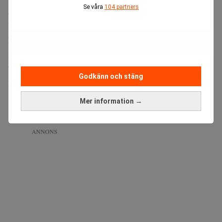
Se våra
104 partners
att inte göra det.
Men eftersom kryssningsbolaget ägs av det
Londonbaserade dotterbolaget Magical Cruise Company,
som notabelt saknar Disney i namnet, omfattas det av
brittiska krav på offentliga bokslut.
Godkänn och stäng
Missa inte:
Fler fartyg utmanar sundet – olja sipprar
igenom. Realtid
Mer information →
Skälet till strukturen är skattemässig.
ANNONS