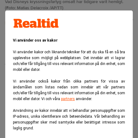
Vad Disneys kryssningsfartyg omsatt har tidigare varit hemligt.
(Foto: Matias Delacroix /AP/TT)
Johan
Publicerad:
18 juli 2026
Colliander
Vi använder oss av kakor
Disney har konsekvent vägrat att redovisa hur mycket
Vi använder kakor och liknande tekniker för att du ska få en så bra
kryssningsverksamheten drar in. Nu framgår siffrorna
upplevelse som möjligt på webbplatsen. Det innebär att vi lagrar
ändå, via ett bolag i London.
och/eller får tillgång till viss relevant information på din enhet, som
mobil eller dator.
ANNONS
Vi använder också kakor från olika partners för vissa av
ändamålen som listas nedan som innebär att vår partners
och/eller får tillgång till viss relevant information på din enhet, som
mobil eller dator. Vi och våra
partners
använder.
Användning av kakor innebär att vi behandlar personuppgifter som
IP-adress, unika identifierare och beteendedata. Vår behandling av
personuppgifter sker med samtycke eller berättigat intresse som
laglig grund.