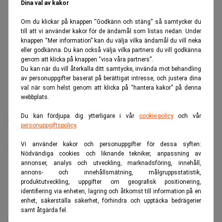
Dina val av kakor
Om du klickar på knappen “Godkänn och stäng” så samtycker du
till att vi använder kakor för de ändamål som listas nedan. Under
knappen “Mer information” kan du välja vilka ändamål du vill neka
eller godkänna. Du kan också välja vilka partners du vill godkänna
genom att klicka på knappen “visa våra partners”.
Du kan när du vill återkalla ditt samtycke, invända mot behandling
Enligt en färsk årsredovisning i Storbritannien, ökade
av personuppgifter baserat på berättigat intresse, och justera dina
intäkterna i Disneys kryssningsrörelse med 20,3 procent
val när som helst genom att klicka på “hantera kakor” på denna
webbplats.
till 3 miljarder dollar under räkenskapsåret som avslutades
Du kan fördjupa dig ytterligare i vår
cookie-policy
och vår
den 27 september 2025.
personuppgiftspolicy
.
Läs även
:
Disney stoppar populärt gratisknep – nu skärps
Vi använder kakor och personuppgifter för dessa syften:
reglerna för besökare. Dagens PS
Nödvändiga cookies och liknande tekniker, anpassning av
Det är första gången verksamheten passerar den nivån,
annonser, analys och utveckling, marknadsföring, innehåll,
annons- och innehållsmätning, målgruppsstatistik,
skriver
Fortune
.
produktutveckling, uppgifter om geografisk positionering,
Disney har varit hemliga
identifiering via enheten, lagring och åtkomst till information på en
enhet, säkerställa säkerhet, förhindra och upptäcka bedrägerier
Disney redovisar inte kryssningarna separat i sin
samt åtgärda fel.
amerikanska rapportering och har också gjort en poäng av