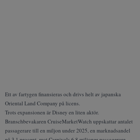
Ett av fartygen finansieras och drivs helt av japanska
Oriental Land Company på licens.
Trots expansionen är Disney en liten aktör.
Branschbevakaren CruiseMarketWatch uppskattar antalet
passagerare till en miljon under 2025, en marknadsandel
på 3,1 procent, mot Carnivals 6,8 miljoner passagerare.