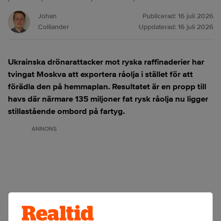
Johan
Publicerad:
16 juli 2026
Colliander
Uppdaterad:
16 juli 2026
Ukrainska drönarattacker mot ryska raffinaderier har
tvingat Moskva att exportera råolja i stället för att
förädla den på hemmaplan. Resultatet är en propp till
havs där närmare 135 miljoner fat rysk råolja nu ligger
stillastående ombord på fartyg.
ANNONS