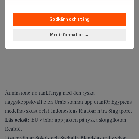
Godkänn och stäng
Mer information →
Åtminstone tio tankfartyg med den ryska
flaggskeppskvaliteten Urals stannat upp utanför Egyptens
medelhavskust och i Indonesiens Riauöar nära Singapore.
Läs också:
EU växlar upp jakten på ryska skuggflottan.
Realtid.
I öster väntar Sokol- och Sachalin Blend-laster i veckor