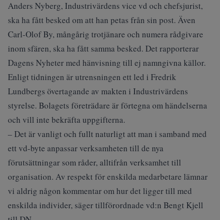
Anders Nyberg, Industrivärdens vice vd och chefsjurist,
ska ha fått besked om att han petas från sin post. Även
Carl-Olof By, mångårig trotjänare och numera rådgivare
inom sfären, ska ha fått samma besked. Det rapporterar
Dagens Nyheter med hänvisning till ej namngivna källor.
Enligt tidningen är utrensningen ett led i Fredrik
Lundbergs övertagande av makten i Industrivärdens
styrelse. Bolagets företrädare är förtegna om händelserna
och vill inte bekräfta uppgifterna.
– Det är vanligt och fullt naturligt att man i samband med
ett vd-byte anpassar verksamheten till de nya
förutsättningar som råder, alltifrån verksamhet till
organisation. Av respekt för enskilda medarbetare lämnar
vi aldrig någon kommentar om hur det ligger till med
enskilda individer, säger tillförordnade vd:n Bengt Kjell
till DN.