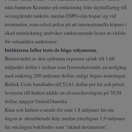
nära hamnen Kozmino på omlastning från skyttelfartyg till
oceangående tankers, medan ESPO-olja hopar sig vid
terminalen, som också pekar på att internationella köpare i
ökad utsträckning undviker sanktionerade laster av rädsla
för sekundära sanktioner.
Intäkterna faller trots de höga volymerna.
Bruttovärdet av den sjöburna exporten sjönk till 1,68
miljarder dollar i veckan som fyraveckorssnitt, en nedgång
med omkring 200 miljoner dollar, enligt Argus-noteringar.
Baltisk Urals handlades till 52,61 dollar per fat och priset
levererat till Indien nådde en elvaveckorslägsta på 70,58
dollar, uppger United24media.
Kina och Indien svarade för runt 1,8 miljoner fat om
dagen av identifierade köp, medan ytterligare 1,9 miljoner
fat om dagen bokfördes som ”okänd destination”.