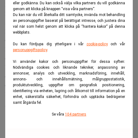
eller godkänna. Du kan också välja vilka partners du vill godkänna
Med ett överskott av oraffinerad råolja som inte kan tas om
genom att klicka på knappen “visa våra partners”.
hand hemma har Moskva tvingats skruva upp den
Du kan när du vill återkalla ditt samtycke, invända mot behandling
av personuppgifter baserat på berättigat intresse, och justera dina
sjöburna exporten för att hålla oljefälten i drift.
val när som helst genom att klicka på “hantera kakor” på denna
Missa inte:
Ryssar vill skrämmas: ”Vi kan invadera
webbplats.
Gotland”. Dagens PS
Du kan fördjupa dig ytterligare i vår
cookie-policy
och vår
Fyraveckorssnittet har pressats upp till 4,21 miljoner fat
personuppgiftspolicy
.
om dagen, enligt United24media. Samtidigt pumpade
Vi använder kakor och personuppgifter för dessa syften:
Ryssland enligt
Oilprice.com
bara 8,93 miljoner fat om
Nödvändiga cookies och liknande tekniker, anpassning av
annonser, analys och utveckling, marknadsföring, innehåll,
dagen i juni, cirka 830 000 fat under landets Opec+-kvot,
annons- och innehållsmätning, målgruppsstatistik,
ett tecken på att flaskhalsarna sitter i förädlingen och
produktutveckling, uppgifter om geografisk positionering,
identifiering via enheten, lagring och åtkomst till information på en
logistiken snarare än i produktionen.
enhet, säkerställa säkerhet, förhindra och upptäcka bedrägerier
samt åtgärda fel.
Volymerna når inte fram
Se våra
104 partners
ANNONS