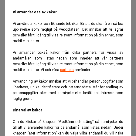
Vi använder oss av kakor
Vi använder kakor och liknande tekniker för att du ska få en så bra
upplevelse som möjligt på webbplatsen. Det innebär att vi lagrar
och/eller får tillgång till viss relevant information på din enhet, som
mobil eller dator.
Bakgrunden är en systematisk drönarkampanj mot rysk
Vi använder också kakor från olika partners för vissa av
ändamålen som listas nedan som innebär att vår partners
raffinaderikapacitet, senast mot anläggningarna Gazprom
och/eller får tillgång till viss relevant information på din enhet, som
Neftechim Salavat och Afipskij.
mobil eller dator. Vi och våra
partners
använder.
Läs också:
Nya sanktioner mot Ryssland – ska slå mot
Användning av kakor innebär att vi behandlar personuppgifter som
oljan. Realtid
IP-adress, unika identifierare och beteendedata. Vår behandling av
personuppgifter sker med samtycke eller berättigat intresse som
Ungefär en tredjedel av Rysslands inhemska
laglig grund.
raffinaderikapacitet slagits ut, ned till omkring 3,91
Dina val av kakor
miljoner fat om dagen, den lägsta nivån sedan 2005,
skriver
Bloomberg
.
Om du klickar på knappen “Godkänn och stäng” så samtycker du
till att vi använder kakor för de ändamål som listas nedan. Under
Måste exportera råolja
knappen “Mer information” kan du välja vilka ändamål du vill neka