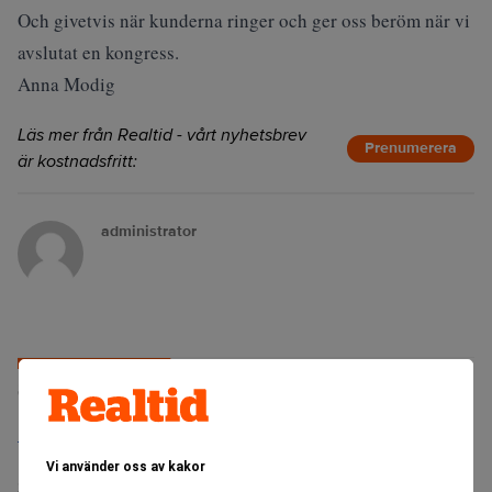
Och givetvis när kunderna ringer och ger oss beröm när vi
avslutat en kongress.
Anna Modig
Läs mer från Realtid - vårt nyhetsbrev
Prenumerera
är kostnadsfritt:
administrator
Senaste lediga jobben
Bolagsjurist till Eltel AB
Placering:
Bromma, Stockholm
Vi använder oss av kakor
Sista ansökningsdag:
21/08/2026