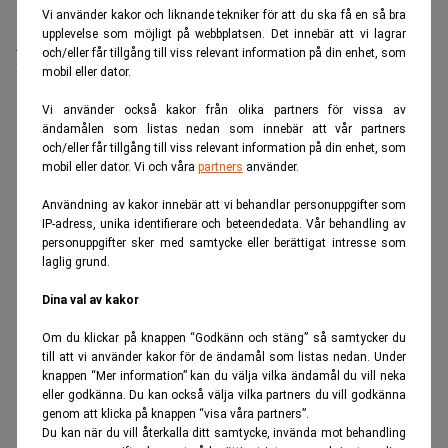
Vi använder kakor och liknande tekniker för att du ska få en så bra
upplevelse som möjligt på webbplatsen. Det innebär att vi lagrar
Medarbetare inom Intern styrning och kontroll till Alecta
och/eller får tillgång till viss relevant information på din enhet, som
Sista ansökningsdag:
13/06/2026
mobil eller dator.
Vi använder också kakor från olika partners för vissa av
ANNONS
ändamålen som listas nedan som innebär att vår partners
och/eller får tillgång till viss relevant information på din enhet, som
mobil eller dator. Vi och våra
partners
använder.
Användning av kakor innebär att vi behandlar personuppgifter som
IP-adress, unika identifierare och beteendedata. Vår behandling av
personuppgifter sker med samtycke eller berättigat intresse som
laglig grund.
Dina val av kakor
Om du klickar på knappen “Godkänn och stäng” så samtycker du
till att vi använder kakor för de ändamål som listas nedan. Under
knappen “Mer information” kan du välja vilka ändamål du vill neka
eller godkänna. Du kan också välja vilka partners du vill godkänna
genom att klicka på knappen “visa våra partners”.
Du kan när du vill återkalla ditt samtycke, invända mot behandling