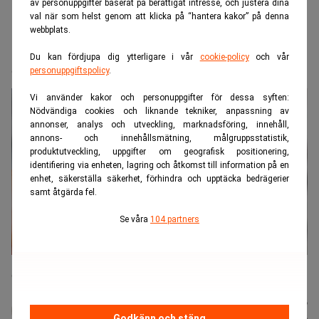
av personuppgifter baserat på berättigat intresse, och justera dina
val när som helst genom att klicka på “hantera kakor” på denna
webbplats.
Realtid.se
Makro
Du kan fördjupa dig ytterligare i vår
cookie-policy
och vår
Guldvittring utanför Lycksele
personuppgiftspolicy
.
Vi använder kakor och personuppgifter för dessa syften:
Nödvändiga cookies och liknande tekniker, anpassning av
annonser, analys och utveckling, marknadsföring, innehåll,
annons- och innehållsmätning, målgruppsstatistik,
produktutveckling, uppgifter om geografisk positionering,
identifiering via enheten, lagring och åtkomst till information på en
enhet, säkerställa säkerhet, förhindra och upptäcka bedrägerier
samt åtgärda fel.
Se våra
104 partners
Lappland Guldprospektering följer guldspår utanför Lycksele. (Bild:
Getty Images)
Karin
Publicerad:
13 juli 2026
Andersen
Uppdaterad:
13 juli 2026
Godkänn och stäng