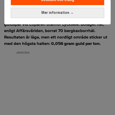
Mer information →
Lappland Guldprospektering har fått fram två möjliga
guldspår
vid Löparen utanför Lycksele. Bolaget har,
enligt
Affärsvärlden
, borrat 70 bergkaxborrhål.
Resultaten är låga, men ett nordligt område sticker ut
med den högsta halten:
0,056 gram guld per ton
.
ANNONS