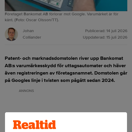
Företaget Bankomat AB förlorar mot Google. Varumärket är för
känt. (Foto: Oscar Olsson/TT).
Johan
Publicerad:
14 juli 2026
Colliander
Uppdaterad:
15 juli 2026
Patent- och marknadsdomstolen river upp Bankomat
AB:s varumärkesskydd för uttagsautomater och häver
även registreringen av företagsnamnet. Domstolen går
på Googles linje i tvisten som pågått sedan 2024.
ANNONS