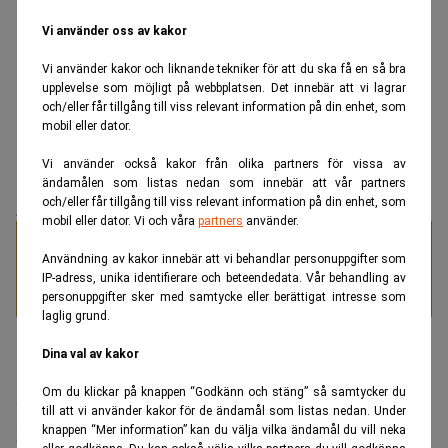
Vi använder oss av kakor
Vi använder kakor och liknande tekniker för att du ska få en så bra
upplevelse som möjligt på webbplatsen. Det innebär att vi lagrar
och/eller får tillgång till viss relevant information på din enhet, som
mobil eller dator.
Vi använder också kakor från olika partners för vissa av
ändamålen som listas nedan som innebär att vår partners
och/eller får tillgång till viss relevant information på din enhet, som
ANNONS
mobil eller dator. Vi och våra
partners
använder.
Specialister på juristrekrytering
Användning av kakor innebär att vi behandlar personuppgifter som
IP-adress, unika identifierare och beteendedata. Vår behandling av
personuppgifter sker med samtycke eller berättigat intresse som
laglig grund.
Bakgrunden är att Bankomat AB år 2024 stämde Google
Dina val av kakor
LLC, Alphabet Inc och Google Sweden vid Stockholms
Om du klickar på knappen “Godkänn och stäng” så samtycker du
tingsrätt för varumärkesintrång.
till att vi använder kakor för de ändamål som listas nedan. Under
Missa inte:
knappen “Mer information” kan du välja vilka ändamål du vill neka
DNB Carnegie slår rekord – tjänade miljarder