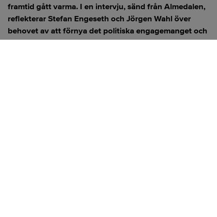
framtid gått varma. I en intervju, sänd från Almedalen,
reflekterar Stefan Engeseth och Jörgen Wahl över
behovet av att förnya det politiska engagemanget och
hur modern teknik kan användas för att överbrygga
klyftan mellan medborgare och beslutsfattare.
Titta på
videosidan
för en ren videoupplevelse.
ANNONS