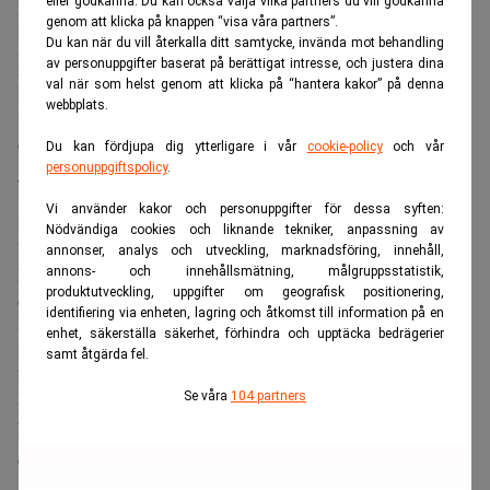
eller godkänna. Du kan också välja vilka partners du vill godkänna
trots krig och börsoro. Realtid
genom att klicka på knappen “visa våra partners”.
Du kan när du vill återkalla ditt samtycke, invända mot behandling
Bankomat yrkade att Google vid vite om tio miljoner
av personuppgifter baserat på berättigat intresse, och justera dina
kronor skulle förbjudas att använda ordet ”Bankomat”
val när som helst genom att klicka på “hantera kakor” på denna
webbplats.
som svensk översättning av engelska termer som ATM och
cash machine i sina översättningstjänster, skrev
Dagens
Du kan fördjupa dig ytterligare i vår
cookie-policy
och vår
personuppgiftspolicy
.
Juridik
då.
Bolaget hävdade att kännetecknet var känt och att Googles
Vi använder kakor och personuppgifter för dessa syften:
Nödvändiga cookies och liknande tekniker, anpassning av
användning skadade dess särskiljningsförmåga, och
annonser, analys och utveckling, marknadsföring, innehåll,
pekade även på att konkurrenter som Euronet använt
annons- och innehållsmätning, målgruppsstatistik,
produktutveckling, uppgifter om geografisk positionering,
Google Translate för att rättfärdiga eget bruk av ordet.
identifiering via enheten, lagring och åtkomst till information på en
Bankomat uppgav i stämningen att man mellan 2019 och
enhet, säkerställa säkerhet, förhindra och upptäcka bedrägerier
samt åtgärda fel.
andra kvartalet 2024 investerat omkring 37 miljoner
kronor i varumärket genom marknadsföring.
Se våra
104 partners
Varit känt i 50 års tid
Google svarade genom att i stället yrka att Bankomats