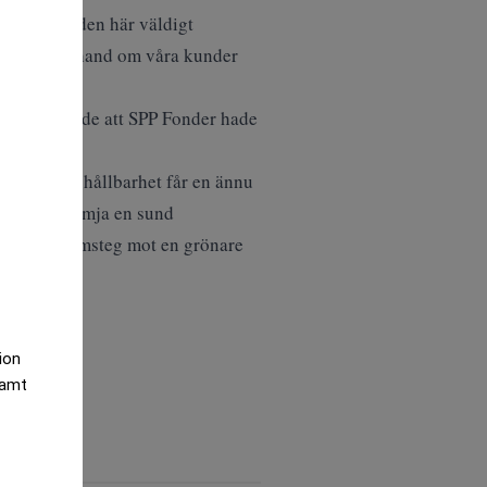
den. Under den här väldigt
iga sätt, ta hand om våra kunder
pa som visade att SPP Fonder hade
het och att hållbarhet får en ännu
n för att främja en sund
ande och framsteg mot en grönare
tion
samt