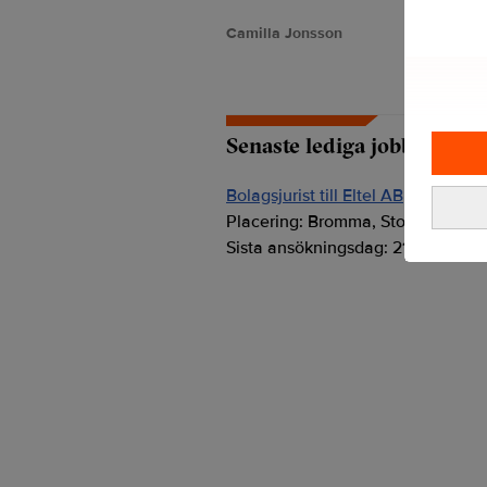
Camilla Jonsson
Senaste lediga jobben
Bolagsjurist till Eltel AB
Placering:
Bromma, Stockholm
Sista ansökningsdag:
21/08/2026