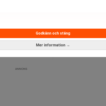
Godkänn och stäng
Mer information →
Medarbetare inom Intern styrni
Sista ansökningsdag:
13/06/
ANNONS