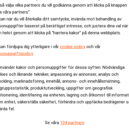
så välja vilka partners du vill godkänna genom att klicka på knappen
situation vi befinner oss i och ser med stor tillförsikt på framti
a våra partners”.
okus varit att fortsätta att utveckla vår verksamhet på bästa möjl
kan när du vill återkalla ditt samtycke, invända mot behandling av
ska fortsätta med.
sonuppgifter baserat på berättigat intresse, och justera dina val när
rningstar en jämförelse av de 100 största fondbolagen i Euro
 helst genom att klicka på “hantera kakor” på denna webbplats.
barhetsbetyg.
kan fördjupa dig ytterligare i vår
cookie-policy
och vår
kan bidra till att öka takten för globala trender så som hållbar
sonuppgiftspolicy
.
verkar inse att affärsmodeller på allvar måste förändras i grunde
kanske detta kanske är det bästa tillfälle vi har att göra betyd
använder kakor och personuppgifter för dessa syften: Nödvändiga
mi.
kies och liknande tekniker, anpassning av annonser, analys och
eckling, marknadsföring, innehåll, annons- och innehållsmätning,
gruppsstatistik, produktutveckling, uppgifter om geografisk
itionering, identifiering via enheten, lagring och åtkomst till informa
en enhet, säkerställa säkerhet, förhindra och upptäcka bedrägerier 
rev är kostnadsfritt:
Prenumerera
ärda fel.
Se våra
104 partners