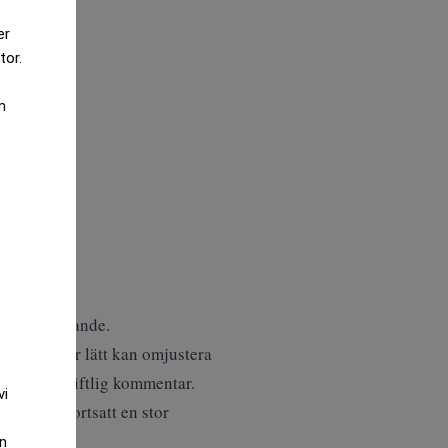
er
tor.
m
pressmeddelande.
 våra kunder lätt kan omjustera
er i en skriftlig kommentar.
vi
et finns fortsatt en stor
an