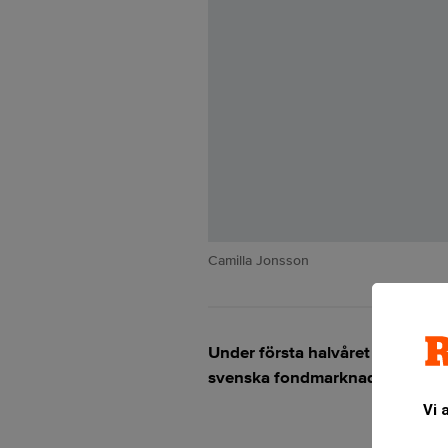
Camilla Jonsson
Under första halvåret 2020 hade 
svenska fondmarknaden.
Vi 