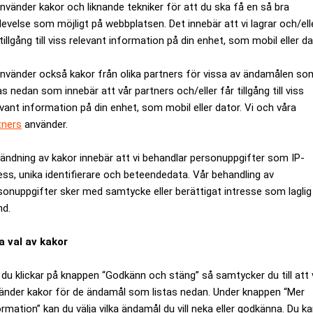
använder kakor och liknande tekniker för att du ska få en så bra
levelse som möjligt på webbplatsen. Det innebär att vi lagrar och/ell
tillgång till viss relevant information på din enhet, som mobil eller da
använder också kakor från olika partners för vissa av ändamålen so
as nedan som innebär att vår partners och/eller får tillgång till viss
evant information på din enhet, som mobil eller dator. Vi och våra
tners
använder.
ändning av kakor innebär att vi behandlar personuppgifter som IP-
ess, unika identifierare och beteendedata. Vår behandling av
sonuppgifter sker med samtycke eller berättigat intresse som laglig
nd.
id halvårsskiftet till 230 miljarder kronor. Det framgår av ett 
a val av kakor
lning mellan hållbara aktiefonder och räntefonder vilket gör att
r det är oroligt på marknaden, säger Åsa Wallenberg, vd SPP Fond
du klickar på knappen “Godkänn och stäng” så samtycker du till att 
g som en följd av coronakrisen är ännu fullt ut inte kända och d
änder kakor för de ändamål som listas nedan. Under knappen “Mer
ormation” kan du välja vilka ändamål du vill neka eller godkänna. Du k