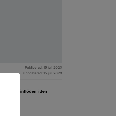
Publicerad:
15 juli 2020
Uppdaterad:
15 juli 2020
lika högst inflöden i den