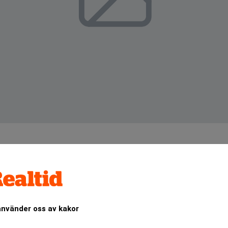
SPP Fonder ett nettoflöde på cirka 7,2 miljarder kronor, til
använder oss av kakor
ANNONS