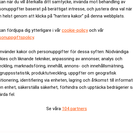
kan när du vill återkalla ditt samtycke, invända mot behandling av
om grundades för snart 200 år sedan i Ystad har åtta kontor utsp
sonuppgifter baserat på berättigat intresse, och justera dina val när
dje nya kontoret på tre år. Digitala tjänster löser de flesta av 
 helst genom att klicka på “hantera kakor” på denna webbplats.
rsonliga möten med sin bankrådgivare känns viktigt.
kan fördjupa dig ytterligare i vår
cookie-policy
och vår
 kunder som ropat efter vår närvaro i nordöstra Skåne och när en
sonuppgiftspolicy
.
ianstad tog vi beslutet att överta dessa. Vi vill ge våra kunder mö
er eller på något av våra kontor, säger Susanne Thuresson i pre
använder kakor och personuppgifter för dessa syften: Nödvändiga
 till kontoret är påbörjad och banklokalerna ska nu byggas om 
kies och liknande tekniker, anpassning av annonser, analys och
eckling, marknadsföring, innehåll, annons- och innehållsmätning,
rev är kostnadsfritt:
Prenumerera
gruppsstatistik, produktutveckling, uppgifter om geografisk
itionering, identifiering via enheten, lagring och åtkomst till informa
en enhet, säkerställa säkerhet, förhindra och upptäcka bedrägerier 
ärda fel.
Se våra
104 partners