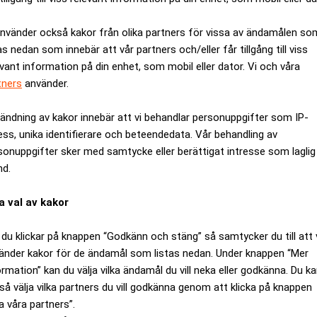
använder också kakor från olika partners för vissa av ändamålen so
as nedan som innebär att vår partners och/eller får tillgång till viss
evant information på din enhet, som mobil eller dator. Vi och våra
tners
använder.
ändning av kakor innebär att vi behandlar personuppgifter som IP-
ess, unika identifierare och beteendedata. Vår behandling av
sonuppgifter sker med samtycke eller berättigat intresse som laglig
nd.
a val av kakor
du klickar på knappen “Godkänn och stäng” så samtycker du till att 
ch etablerar oss nu på allvar i nordöstra Skåne. Att gå mot strö
änder kakor för de ändamål som listas nedan. Under knappen “Mer
r så klart en otroligt spännande resa, säger Susanne Thuresson,
ormation” kan du välja vilka ändamål du vill neka eller godkänna. Du k
så välja vilka partners du vill godkänna genom att klicka på knappen
a våra partners”.
ler och fler banker distanserar sig från personlig kontakt med 