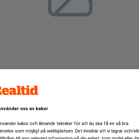
använder oss av kakor
xpansion och öppnar sitt nionde kontor, denna gång i centr
en och öppna nya kontor när många andra banker stänger sin
använder kakor och liknande tekniker för att du ska få en så bra
 Thuresson, affärschef på Sparbanken Syd.
levelse som möjligt på webbplatsen. Det innebär att vi lagrar och/ell
ANNONS
tillgång till viss relevant information på din enhet, som mobil eller da