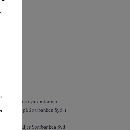
m
vi
mmen och öppna nya kontor när
 affärschef på Sparbanken Syd, i
an
sina kunder väljer Sparbanken Syd