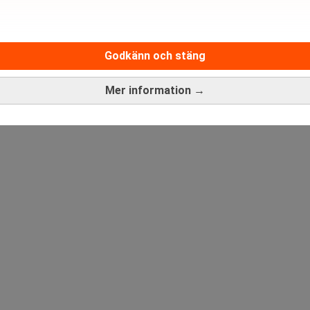
Medarbetare inom Intern styrni
Godkänn och stäng
Sista ansökningsdag:
13/06/
Mer information →
ANNONS