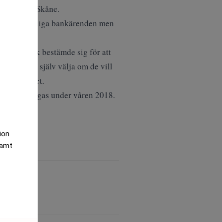
ridda över Skåne.
kunders vardagliga bankärenden men
 annan bank bestämde sig för att
jlighet att själv välja om de vill
ssmeddelandet.
för att invigas under våren 2018.
tion
samt