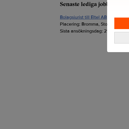
Senaste lediga jobben
Bolagsjurist till Eltel AB
Placering:
Bromma, Stockholm
Sista ansökningsdag:
21/08/2026