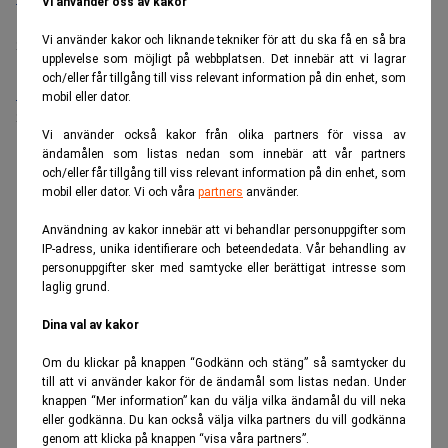
Vi använder oss av kakor
Placering:
Bromma, Stockholm
Vi använder kakor och liknande tekniker för att du ska få en så bra
Sista ansökningsdag:
21/08/2026
upplevelse som möjligt på webbplatsen. Det innebär att vi lagrar
och/eller får tillgång till viss relevant information på din enhet, som
Medarbetare inom Intern styrning och kontroll till Alecta
mobil eller dator.
Sista ansökningsdag:
13/06/2026
Vi använder också kakor från olika partners för vissa av
ändamålen som listas nedan som innebär att vår partners
och/eller får tillgång till viss relevant information på din enhet, som
ANNONS
mobil eller dator. Vi och våra
partners
använder.
Användning av kakor innebär att vi behandlar personuppgifter som
IP-adress, unika identifierare och beteendedata. Vår behandling av
personuppgifter sker med samtycke eller berättigat intresse som
laglig grund.
Dina val av kakor
Om du klickar på knappen “Godkänn och stäng” så samtycker du
till att vi använder kakor för de ändamål som listas nedan. Under
knappen “Mer information” kan du välja vilka ändamål du vill neka
eller godkänna. Du kan också välja vilka partners du vill godkänna
genom att klicka på knappen “visa våra partners”.