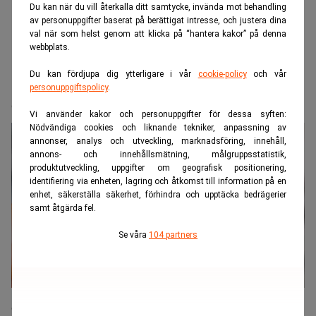
Du kan när du vill återkalla ditt samtycke, invända mot behandling
av personuppgifter baserat på berättigat intresse, och justera dina
val när som helst genom att klicka på “hantera kakor” på denna
webbplats.
Du kan fördjupa dig ytterligare i vår
cookie-policy
och vår
Realtid.se
Makro
personuppgiftspolicy
.
Guldvittring utanför Lycksele
Vi använder kakor och personuppgifter för dessa syften:
Nödvändiga cookies och liknande tekniker, anpassning av
annonser, analys och utveckling, marknadsföring, innehåll,
annons- och innehållsmätning, målgruppsstatistik,
produktutveckling, uppgifter om geografisk positionering,
identifiering via enheten, lagring och åtkomst till information på en
enhet, säkerställa säkerhet, förhindra och upptäcka bedrägerier
samt åtgärda fel.
Se våra
104 partners
Lappland Guldprospektering följer guldspår utanför Lycksele. (Bild:
Getty Images)