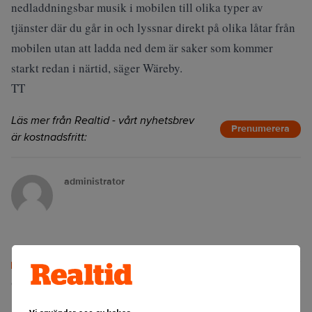
nedladdningsbar musik i mobilen till olika typer av
tjänster där du går in och lyssnar direkt på olika låtar från
mobilen utan att ladda ned dem är saker som kommer
starkt redan i närtid, säger Wäreby.
TT
Läs mer från Realtid - vårt nyhetsbrev
Prenumerera
är kostnadsfritt:
administrator
Senaste lediga jobben
Bolagsjurist till Eltel AB