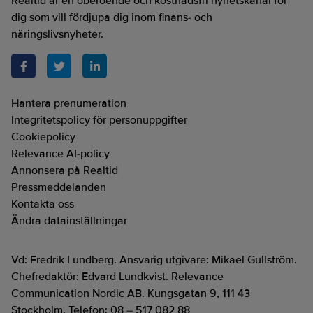
Realtid är en oberoende och kostnadsfri nyhetskanal för
dig som vill fördjupa dig inom finans- och
näringslivsnyheter.
Hantera prenumeration
Integritetspolicy för personuppgifter
Cookiepolicy
Relevance AI-policy
Annonsera på Realtid
Pressmeddelanden
Kontakta oss
Ändra datainställningar
Vd: Fredrik Lundberg. Ansvarig utgivare: Mikael Gullström.
Chefredaktör: Edvard Lundkvist. Relevance
Communication Nordic AB. Kungsgatan 9, 111 43
Stockholm. Telefon: 08 – 517 082 88