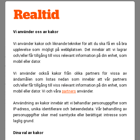
Vi använder oss av kakor
Sandbäckens, specialist inom installation och service av
Vi använder kakor och liknande tekniker för att du ska få en så bra
rörtekniska lösningar, har utsett Mikael Matts som ny vd
upplevelse som möjligt på webbplatsen. Det innebär att vi lagrar
och koncernchef, med tillträde 1 juni 2021. Han
och/eller får tillgång till viss relevant information på din enhet, som
mobil eller dator.
efterträder Mats Åström. Samtidigt rekryteras Johan
Henriksson i rollen som group CFO. Både Mikael Matts
Vi använder också kakor från olika partners för vissa av
ändamålen som listas nedan som innebär att vår partners
och Johan Henriksson kommer närmast från Skanska. Det
och/eller får tillgång till viss relevant information på din enhet, som
framgår av ett pressmeddelande.
mobil eller dator. Vi och våra
partners
använder.
Mikael Matts har för sin del haft flera ledande befattningar
Användning av kakor innebär att vi behandlar personuppgifter som
IP-adress, unika identifierare och beteendedata. Vår behandling av
inom Skanska, bland annat som vice vd för Skanska
personuppgifter sker med samtycke eller berättigat intresse som
Sverige samt som ansvarig för Skanskas bostadsutveckling
laglig grund.
i Europa. Johan Henriksson, som tillträder sin nya roll 1
Dina val av kakor
juni 2021, har erfarenhet från roller som finanschef för