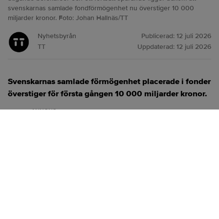
svenskarnas samlade fondförmögenhet nu överstiger 10 000
miljarder kronor. Foto: Johan Hallnäs/TT
Nyhetsbyrån
Publicerad:
12 juli 2026
TT
Uppdaterad:
12 juli 2026
Svenskarnas samlade förmögenhet placerade i fonder
överstiger för första gången 10 000 miljarder kronor.
ANNONS