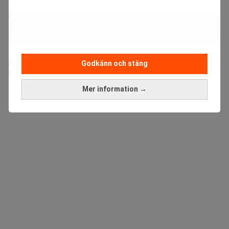
Bolagsjurist till Eltel AB
Placering:
Bromma, Stockholm
Sista ansökningsdag:
21/08/2026
Medarbetare inom Intern styrning och kontroll till Alecta
Godkänn och stäng
Sista ansökningsdag:
13/06/2026
Mer information →
ANNONS