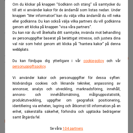
Om du klickar på knappen “Godkänn och stäng” så samtycker du
Skanska USA Civil, Skanska Sverige och Skanska
till att vi använder kakor för de ändamål som listas nedan. Under
infrastrukturutveckling.
knappen “Mer information” kan du välja vilka ändamål du vill neka
eller godkänna. Du kan också välja vilka partners du vill godkänna
Samtidigt aviserar Sandbäckens att Johan Karlström
genom att klicka på knappen “visa våra partners”.
övertar posten som styrelseordförande efter Håkan
Du kan när du vill återkalla ditt samtycke, invända mot behandling
av personuppgifter baserat på berättigat intresse, och justera dina
Bergqvist, som fortsätter som ordinarie styrelseledamot.
val när som helst genom att klicka på “hantera kakor” på denna
webbplats.
Läs mer från Realtid - vårt nyhetsbrev
Prenumerera
Du kan fördjupa dig ytterligare i vår
cookie-policy
och vår
är kostnadsfritt:
personuppgiftspolicy
.
Skanska
Vi använder kakor och personuppgifter för dessa syften:
Nödvändiga cookies och liknande tekniker, anpassning av
annonser, analys och utveckling, marknadsföring, innehåll,
annons- och innehållsmätning, målgruppsstatistik,
Marlene Sellebraten
produktutveckling, uppgifter om geografisk positionering,
identifiering via enheten, lagring och åtkomst till information på en
enhet, säkerställa säkerhet, förhindra och upptäcka bedrägerier
samt åtgärda fel.
Senaste lediga jobben
Se våra
104 partners