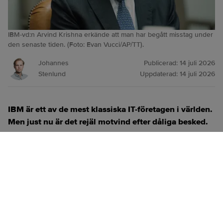
IBM-vd:n Arvind Krishna erkände att man har begått misstag under
den senaste tiden. (Foto: Evan Vucci/AP/TT).
Johannes
Publicerad:
14 juli 2026
Stenlund
Uppdaterad:
14 juli 2026
IBM är ett av de mest klassiska IT-företagen i världen.
Men just nu är det rejäl motvind efter dåliga besked.
ANNONS