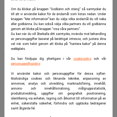
Finns det möjlighet att öka den siffran, eller har ni nått
taket?
Om du klickar på knappen “Godkänn och stäng” så samtycker du
till att vi använder kakor för de ändamål som listas nedan. Under
– Man kan säga så här att vi har aldrig haft en sådan
knappen “Mer information” kan du välja vilka ändamål du vill neka
nettotillväxt i antalet abonnemang, som i augusti och
eller godkänna. Du kan också välja vilka partners du vill godkänna
genom att klicka på knappen “visa våra partners”.
september i år.
Du kan när du vill återkalla ditt samtycke, invända mot behandling
Vad var orsaken till det?
av personuppgifter baserat på berättigat intresse, och justera dina
val när som helst genom att klicka på “hantera kakor” på denna
– Det finns nog många orsaker, men generellt är betal-tv
webbplats.
en typisk sak som är rätt okänslig för
Du kan fördjupa dig ytterligare i vår
cookie-policy
och vår
konjunkturnedgångar.
personuppgiftspolicy
.
– Folk roar sig inte så mycket i övrigt, och betalar gärna
Vi använder kakor och personuppgifter för dessa syften:
för bra tv.
Nödvändiga cookies och liknande tekniker, anpassning av
Vill du puffa för något speciellt som kommer att visas i era
annonser, analys och utveckling, marknadsföring, innehåll,
annons- och innehållsmätning, målgruppsstatistik,
kanaler under hösten?
produktutveckling, uppgifter om geografisk positionering,
– De flesta nya filmer har ju tv-premiär på våra filmkanaler,
identifiering via enheten, lagring och åtkomst till information på en
enhet, säkerställa säkerhet, förhindra och upptäcka bedrägerier
vilket ”publiken” känner till.
samt åtgärda fel.
– Sedan visas världens bästa fotbollsliga – brittiska