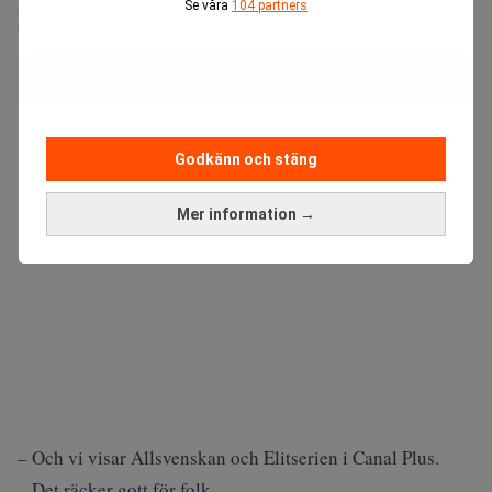
Se våra
104 partners
Premier League, i Canal Plus.
ANNONS
Godkänn och stäng
Mer information →
– Och vi visar Allsvenskan och Elitserien i Canal Plus.
– Det räcker gott för folk.