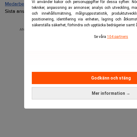
Vi använder kakor och personuppgifter för dessa syften: N
Medarbetare inom Intern styrning och kontroll till Alecta
tekniker, anpassning av annonser, analys och utveckling, ma
Sista ansökningsdag:
13/06/2026
och innehållsmätning, målgruppsstatistik, produktutveck
positionering, identifiering via enheten, lagring och åtkoms
säkerställa säkerhet, förhindra och upptäcka bedrägerier samt å
ANNONS
Se våra
104 partners
Godkänn och stäng
Mer information →