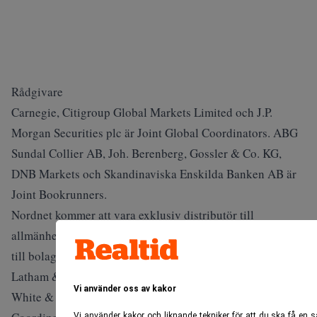
Rådgivare
Carnegie, Citigroup Global Markets Limited och J.P.
Morgan Securities plc är Joint Global Coordinators. ABG
Sundal Collier AB, Joh. Berenberg, Gossler & Co. KG,
DNB Markets och Skandinaviska Enskilda Banken AB är
Joint Bookrunners.
Nordnet kommer att vara exklusiv distributör till
allmänheten i Norden. STJ Advisors är noteringsrådgivare
till bolaget och de säljande aktieägarna. Cederquist och
Latham & Watkins är legala rådgivare till bolaget och
Vi använder oss av kakor
White & Case är legala rådgivare till Joint Global
Vi använder kakor och liknande tekniker för att du ska få en 