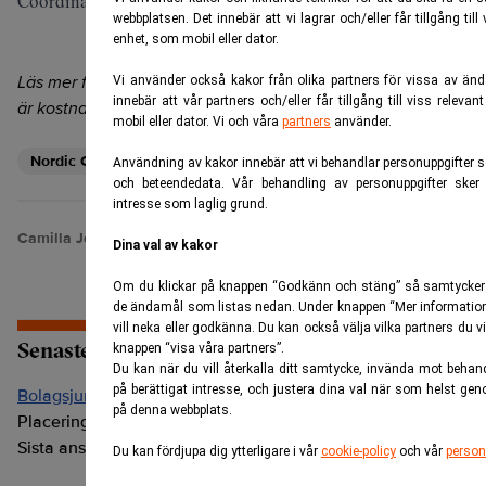
Coordinators och Joint Bookrunners.
webbplatsen. Det innebär att vi lagrar och/eller får tillgång til
enhet, som mobil eller dator.
Läs mer från Realtid - vårt nyhetsbrev
Vi använder också kakor från olika partners för vissa av 
Prenumerera
innebär att vår partners och/eller får tillgång till viss relev
är kostnadsfritt:
mobil eller dator. Vi och våra
partners
använder.
Nordic Capital
Nordnet
Öhmangruppen
Användning av kakor innebär att vi behandlar personuppgifter so
och beteendedata. Vår behandling av personuppgifter sker 
intresse som laglig grund.
Camilla Jonsson
Dina val av kakor
Om du klickar på knappen “Godkänn och stäng” så samtycker du
de ändamål som listas nedan. Under knappen “Mer information
vill neka eller godkänna. Du kan också välja vilka partners du 
Senaste lediga jobben
knappen “visa våra partners”.
Du kan när du vill återkalla ditt samtycke, invända mot behan
på berättigat intresse, och justera dina val när som helst gen
Bolagsjurist till Eltel AB
på denna webbplats.
Placering:
Bromma, Stockholm
Sista ansökningsdag:
21/08/2026
Du kan fördjupa dig ytterligare i vår
cookie-policy
och vår
person