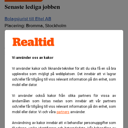
Senaste lediga jobben
Bolagsjurist till Eltel AB
Placering:
Bromma, Stockholm
Sista ansökningsdag:
21/08/2026
Medarbetare inom Intern styrning och kontroll till Alecta
Sista ansökningsdag:
13/06/2026
Vi använder oss av kakor
Vi använder kakor och liknande tekniker för att du ska få en så bra
ANNONS
upplevelse som möjligt på webbplatsen. Det innebär att vi lagrar
och/eller får tillgång till viss relevant information på din enhet, som
mobil eller dator.
Vi använder också kakor från olika partners för vissa av
ändamålen som listas nedan som innebär att vår partners
och/eller får tillgång till viss relevant information på din enhet, som
mobil eller dator. Vi och våra
partners
använder.
Användning av kakor innebär att vi behandlar personuppgifter som