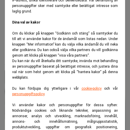
IP-adress, unika identifierare och beteendedata. Vår behandling av
personuppgifter sker med samtycke eller berättigat intresse som
laglig grund.
Dina val av kakor
Om du klickar på knappen “Godkänn och stäng” så samtycker du
till att vi använder kakor för de ändamål som listas nedan. Under
knappen “Mer information” kan du välja vilka ändamål du vill neka
eller godkänna. Du kan också välja vilka partners du vill godkänna
Realtid.se
Börs & finans
genom att klicka på knappen “visa våra partners”.
Svenskarna slår rekord i fondsparande
Du kan när du vill återkalla ditt samtycke, invända mot behandling
av personuppgifter baserat på berättigat intresse, och justera dina
val när som helst genom att klicka på “hantera kakor” på denna
webbplats.
Du kan fördjupa dig ytterligare i vår
cookie-policy
och vår
personuppgiftspolicy
.
Vi använder kakor och personuppgifter för dessa syften:
Nödvändiga cookies och liknande tekniker, anpassning av
annonser, analys och utveckling, marknadsföring, innehåll,
annons- och innehållsmätning, målgruppsstatistik,
produktutveckling, uppgifter om geografisk positionering,