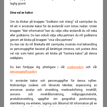
laglig grund.
Dina val av kakor
Om du klickar på knappen “Godkänn och stäng” så samtycker du
till att vi använder kakor för de ändamål som listas nedan. Under
knappen “Mer information” kan du välja vilka ändamål du vill neka
eller godkänna. Du kan också välja vilka partners du vill godkänna
genom att klicka på knappen “visa våra partners”.
Du kan när du vill återkalla ditt samtycke, invända mot behandling
De nio mest lönsamma flygbolagen tjänade tillsammans
av personuppgifter baserat på berättigat intresse, och justera dina
val när som helst genom att klicka på “hantera kakor” på denna
25,11 miljarder dollar i sina senaste årsresultat. Men
webbplats.
siffrorna speglar branschen precis innan
kriget mot Iran
Du kan fördjupa dig ytterligare i vår
cookie-policy
och vår
stängde delar av Gulfens luftrum och tvingade bolagen att
personuppgiftspolicy
.
lägga om sina rutter.
Vi använder kakor och personuppgifter för dessa syften:
För Emirates och Qatar Airways, som är helt beroende av
Nödvändiga cookies och liknande tekniker, anpassning av
annonser, analys och utveckling, marknadsföring, innehåll,
rutter över Iran och Hormuz-sundet, förändrades
annons- och innehållsmätning, målgruppsstatistik,
förutsättningarna för deras affär över en natt.
produktutveckling, uppgifter om geografisk positionering,
identifiering via enheten, lagring och åtkomst till information på en
Läs också:
Flygkaoset fortsätter: vinnarna och förlorarna i