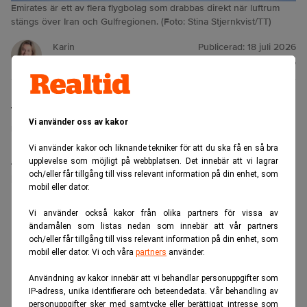
Emirates är ett av flera flygbolag som drabbas direkt när luftrum
stängs över Iran och Gulfregionen. (Foto: Stina Stjernkvist/TT)
Karin
Publicerad:
18 juli 2026
Andersen
Uppdaterad:
18 juli 2026
Världens nio mest lönsamma flygbolag redovisade
Vi använder oss av kakor
rekordvinster – innan
kriget mellan Israel, USA och
Iran
stängde luftrum och slog direkt mot de rutter de
Vi använder kakor och liknande tekniker för att du ska få en så bra
är beroende av. Skulle siffrorna presenteras i dag
upplevelse som möjligt på webbplatsen. Det innebär att vi lagrar
och/eller får tillgång till viss relevant information på din enhet, som
hade bilden
troligen varit helt annorlunda
.
mobil eller dator.
ANNONS
Vi använder också kakor från olika partners för vissa av
ändamålen som listas nedan som innebär att vår partners
och/eller får tillgång till viss relevant information på din enhet, som
mobil eller dator. Vi och våra
partners
använder.
Användning av kakor innebär att vi behandlar personuppgifter som
IP-adress, unika identifierare och beteendedata. Vår behandling av
personuppgifter sker med samtycke eller berättigat intresse som