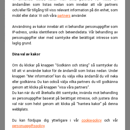
är att ha rätt personer, sedan i vilken takt det blir är inte
ändamålen som listas nedan som innebär att vår partners
avgörande. Det viktigaste är att vi har rätt folk som är
och/eller får tillgång till viss relevant information på din enhet, som
lagspelare i hop med alla andra kontor som erbjuder det
mobil eller dator. Vi och våra
partners
använder.
som Lindahl är kända för till klienterna – så att de känner
Användning av kakor innebär att vi behandlar personuppgifter som
IP-adress, unika identifierare och beteendedata. Vår behandling av
igen sig. Vi upplever att många är intresserade av vad vi
personuppgifter sker med samtycke eller berättigat intresse som
bygger upp just nu och att Lindahl lockar fler.
laglig grund.
ANNONS
Dina val av kakor
Om du klickar på knappen “Godkänn och stäng” så samtycker du
till att vi använder kakor för de ändamål som listas nedan. Under
knappen “Mer information” kan du välja vilka ändamål du vill neka
eller godkänna. Du kan också välja vilka partners du vill godkänna
genom att klicka på knappen “visa våra partners”.
Du kan när du vill återkalla ditt samtycke, invända mot behandling
av personuppgifter baserat på berättigat intresse, och justera dina
val när som helst genom att klicka på “hantera kakor” på denna
webbplats.
Du kan fördjupa dig ytterligare i vår
cookie-policy
och vår
personuppgiftspolicy
.