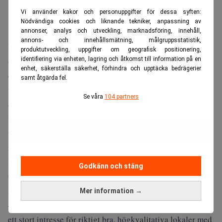
Vi använder kakor och personuppgifter för dessa syften:
Nödvändiga cookies och liknande tekniker, anpassning av
annonser, analys och utveckling, marknadsföring, innehåll,
annons- och innehållsmätning, målgruppsstatistik,
Lindahl ska nu bygga ut mot olika typer av transaktioner
produktutveckling, uppgifter om geografisk positionering,
och Tobias Wåhlén menar att det finns mängder juridiska
identifiering via enheten, lagring och åtkomst till information på en
enhet, säkerställa säkerhet, förhindra och upptäcka bedrägerier
erfarenheter och kompetenser som är kopplade till olika
samt åtgärda fel.
typer av företagsöverlåtelser.
Se våra
104 partners
– Det är skönt också att vi har alla andra kontor som har
hela bredden. Vi kan redan nu erbjuda heltäckande
tjänster. Alla kommer inte sitta i Stockholm, men det är
mindre relevant.
Lindahl har även kontor i Göteborg, Malmö, Uppsala,
Godkänn och stäng
Örebro och Helsingborg.
Hur svårt var det att finna denna lokal i Stockholm?
Mer information →
– Det är en glödhet marknad i Stockholm och det är alltid
ett stort intresse för riktigt bra, högkvalitativa lokaler med