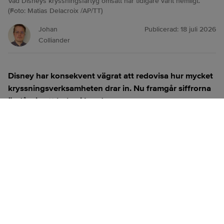
Vad Disneys kryssningsfartyg omsatt har tidigare varit hemligt.
(Foto: Matias Delacroix /AP/TT)
Johan
Publicerad:
18 juli 2026
Colliander
Disney har konsekvent vägrat att redovisa hur mycket
kryssningsverksamheten drar in. Nu framgår siffrorna
ändå, via ett bolag i London.
ANNONS