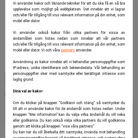
Vi använder kakor och liknande tekniker för att du ska få en så bra
upplevelse som möjligt på webbplatsen. Det innebär att vi lagrar
och/eller får tillgång till viss relevant information på din enhet, som
mobil eller dator.
Vi använder också kakor från olika partners för vissa av
ändamålen som listas nedan som innebär att vår partners
och/eller får tillgång till viss relevant information på din enhet, som
mobil eller dator. Vi och våra
partners
använder.
Realtid.se
Börs & finans
Svenskarna slår rekord i fondsparande
Användning av kakor innebär att vi behandlar personuppgifter som
IP-adress, unika identifierare och beteendedata. Vår behandling av
personuppgifter sker med samtycke eller berättigat intresse som
laglig grund.
Dina val av kakor
Om du klickar på knappen “Godkänn och stäng” så samtycker du
till att vi använder kakor för de ändamål som listas nedan. Under
knappen “Mer information” kan du välja vilka ändamål du vill neka
eller godkänna. Du kan också välja vilka partners du vill godkänna
genom att klicka på knappen “visa våra partners”.
Du kan när du vill återkalla ditt samtycke, invända mot behandling