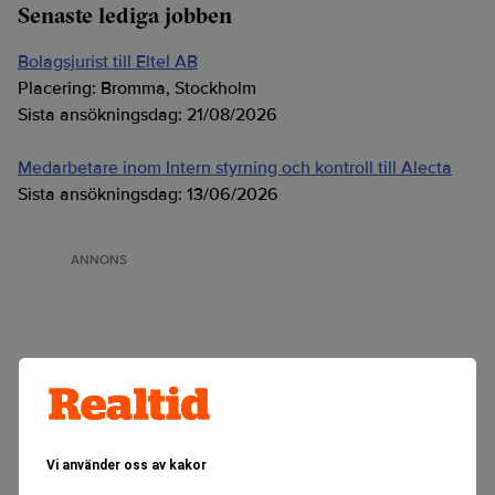
Senaste lediga jobben
Bolagsjurist till Eltel AB
Placering:
Bromma, Stockholm
Sista ansökningsdag:
21/08/2026
Medarbetare inom Intern styrning och kontroll till Alecta
Sista ansökningsdag:
13/06/2026
ANNONS
Vi använder oss av kakor