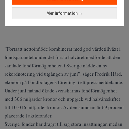
Mer information →
”Fortsatt nettoinflöde kombinerat med god värdetillväxt i
fondsparandet under det första halvåret medförde att den
samlade fondförmögenheten i Sverige nådde en ny
rekordnotering vid utgången av juni”, säger Fredrik Hård,
ekonom på Fondbolagens förening, i ett pressmeddelande.
Under juni månad ökade svenskarnas fondförmögenhet
med 306 miljarder kronor och uppgick vid halvårsskiftet
till 10 016 miljarder kronor. Av den summan är 69 procent
placerade i aktiefonder.
Sverige-fonder har dragit till sig stora insättningar, medan