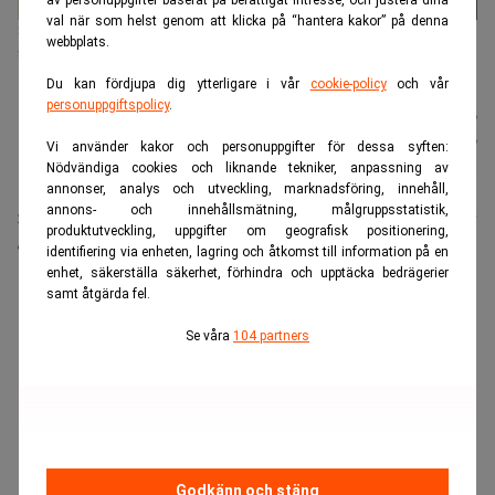
av personuppgifter baserat på berättigat intresse, och justera dina
val när som helst genom att klicka på “hantera kakor” på denna
Stigande börskurser och ett fortsatt sparande ligger bakom att
webbplats.
svenskarnas samlade fondförmögenhet nu överstiger 10 000
miljarder kronor. Foto: Johan Hallnäs/TT
Du kan fördjupa dig ytterligare i vår
cookie-policy
och vår
personuppgiftspolicy
.
Nyhetsbyrån
Publicerad:
12 juli 2026
TT
Uppdaterad:
12 juli 2026
Vi använder kakor och personuppgifter för dessa syften:
Nödvändiga cookies och liknande tekniker, anpassning av
annonser, analys och utveckling, marknadsföring, innehåll,
annons- och innehållsmätning, målgruppsstatistik,
Svenskarnas samlade förmögenhet placerade i fonder
produktutveckling, uppgifter om geografisk positionering,
överstiger för första gången 10 000 miljarder kronor.
identifiering via enheten, lagring och åtkomst till information på en
enhet, säkerställa säkerhet, förhindra och upptäcka bedrägerier
ANNONS
samt åtgärda fel.
Se våra
104 partners
Godkänn och stäng