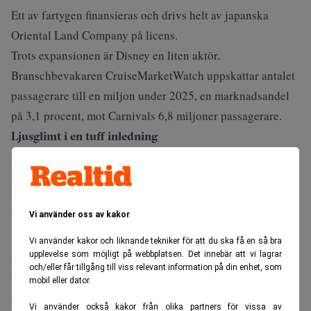
Ett av fartygen finansieras och drivs helt av japanska
Oriental Land Company på licens.
Trots expansionen är Disney en liten aktör.
Branschbevakaren CruiseMarketWatch uppskattar antalet
passagerare till en miljon under 2025, en marknadsandel
på 3,1 procent, mot Carnivals 6,8 miljoner passagerare.
Ljusglimt i en tuff inledning
Josh
Beskedet kommer i ett läge där Disneys nye vd
D’Amaro
pressas på flera fronter.
Som
tidigare rapporterat
fick han en turbulent start, med
kollapsen i samarbetet med OpenAI kring videotekniken
Vi använder oss av kakor
Sora, en skandal kring realityserien The Bachelorette på
Vi använder kakor och liknande tekniker för att du ska få en så bra
ABC som tvingade fram ett inställt säsongsstopp, samt
upplevelse som möjligt på webbplatsen. Det innebär att vi lagrar
och/eller får tillgång till viss relevant information på din enhet, som
nedskärningar hos partnern Epic Games i Fortnite-
mobil eller dator.
satsningen.
Vi använder också kakor från olika partners för vissa av