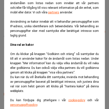
Experiences-divisionen står för 57 procent av Disneys
ändamålen som listas nedan som innebär att vår partners
och/eller får tillgång till viss relevant information på din enhet, som
rörelseresultat på 17,6 miljarder dollar och nära 40
mobil eller dator. Vi och våra
partners
använder.
procent av omsättningen på 94,4 miljarder dollar för 2025.
Användning av kakor innebär att vi behandlar personuppgifter som
IP-adress, unika identifierare och beteendedata. Vår behandling av
Läs mer från Realtid - vårt nyhetsbrev
Prenumerera
personuppgifter sker med samtycke eller berättigat intresse som
är kostnadsfritt:
laglig grund.
Dina val av kakor
Disney
Om du klickar på knappen “Godkänn och stäng” så samtycker du
till att vi använder kakor för de ändamål som listas nedan. Under
knappen “Mer information” kan du välja vilka ändamål du vill neka
Johan Colliander
eller godkänna. Du kan också välja vilka partners du vill godkänna
Mångårig ekonomijournalist. Tidigare på
genom att klicka på knappen “visa våra partners”.
Fastighetsvärlden, Fri Köpenskap, Food Supply.
Du kan när du vill återkalla ditt samtycke, invända mot behandling
av personuppgifter baserat på berättigat intresse, och justera dina
val när som helst genom att klicka på “hantera kakor” på denna
webbplats.
Senaste lediga jobben
Du kan fördjupa dig ytterligare i vår
cookie-policy
och vår
personuppgiftspolicy
.