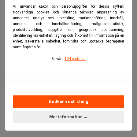
Bolagsjurist till Eltel AB
Vi använder kakor och personuppgifter för dessa syften:
Placering:
Bromma, Stockholm
Nödvändiga cookies och liknande tekniker, anpassning av
Sista ansökningsdag:
21/08/2026
annonser, analys och utveckling, marknadsföring, innehåll,
annons- och innehållsmätning, målgruppsstatistik,
Medarbetare inom Intern styrning och kontroll till Alecta
produktutveckling, uppgifter om geografisk positionering,
identifiering via enheten, lagring och åtkomst till information på en
Sista ansökningsdag:
13/06/2026
enhet, säkerställa säkerhet, förhindra och upptäcka bedrägerier
samt åtgärda fel.
Se våra
104 partners
Godkänn och stäng
Mer information →