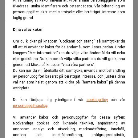
Användning av kakor innebär att vi behandlar personuppgifter som
amerikanska Nasdaqs försök att köpa Stockholmsbörsens
IP-adress, unika identifierare och beteendedata. Vår behandling av
ägare OMX.
personuppgifter sker med samtycke eller berättigat intresse som
laglig grund.
– Det visar att Ossian Hellers läcker information till
Andreas Hoffman, säger Stig Åström.
Dina val av kakor
Åklagarna tog under sin presentation även upp den
Om du klickar på knappen “Godkänn och stäng” så samtycker du
iakttagelse som en kriminalinspektör gör i samband med
till att vi använder kakor för de ändamål som listas nedan. Under
knappen “Mer information” kan du välja vilka ändamål du vill neka
husrannsakan hos Andreas Hoffman: Samtidigt som
eller godkänna. Du kan också välja vilka partners du vill godkänna
polisen pratar med den misstänkte vid husets entré slänger
genom att klicka på knappen “visa våra partners”.
Du kan när du vill återkalla ditt samtycke, invända mot behandling
Andreas Hoffmans hustru ut en mobiltelefon genom
av personuppgifter baserat på berättigat intresse, och justera dina
sovrumsfönstret.
val när som helst genom att klicka på “hantera kakor” på denna
webbplats.
ANNONS
Du kan fördjupa dig ytterligare i vår
cookie-policy
och vår
personuppgiftspolicy
.
Vi använder kakor och personuppgifter för dessa syften:
Nödvändiga cookies och liknande tekniker, anpassning av
annonser, analys och utveckling, marknadsföring, innehåll,
annons- och innehållsmätning, målgruppsstatistik,