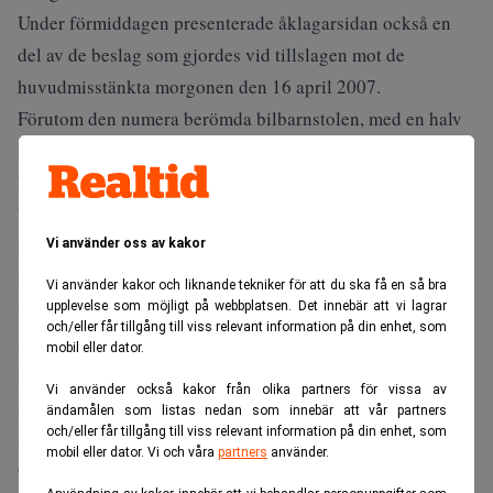
Under förmiddagen presenterade åklagarsidan också en
del av de beslag som gjordes vid tillslagen mot de
huvudmisstänkta morgonen den 16 april 2007.
Förutom den numera berömda bilbarnstolen, med en halv
miljon kronor i stoppningen, hemma hos Andreas Hoffman
hittar polisen bland annat en rad dokument på olika
beslagtagna datorer och USB-minnen. Dokumenten – som
i många fall har raderats men som har återskapats av
Vi använder oss av kakor
EBM:s utredare – visar enligt åklagarna bland annat hur
Vi använder kakor och liknande tekniker för att du ska få en så bra
vinsterna från de olagliga affärerna har fördelats mellan de
upplevelse som möjligt på webbplatsen. Det innebär att vi lagrar
och/eller får tillgång till viss relevant information på din enhet, som
åtalade. Olika bolag och personer tros ha försetts med
mobil eller dator.
kodnamn som Kid (Gambro), White (Electrolux) och Mr
Vi använder också kakor från olika partners för vissa av
Bling (Ossian Hellers).
ändamålen som listas nedan som innebär att vår partners
och/eller får tillgång till viss relevant information på din enhet, som
I Andreas Hoffmans dator hittas även en text där någon –
mobil eller dator. Vi och våra
partners
använder.
Ossian Hellers, hävdar åklagarna – ingående redogör för