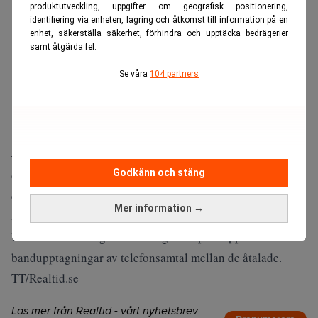
produktutveckling, uppgifter om geografisk positionering,
identifiering via enheten, lagring och åtkomst till information på en
enhet, säkerställa säkerhet, förhindra och upptäcka bedrägerier
samt åtgärda fel.
Se våra
104 partners
– Syftet var att polisen inte skulle hitta den, säger vice
chefsåklagare Yngve Rydberg, som hävdar att telefonen är
Godkänn och stäng
en av de kontantkortstelefoner, ”jokrar”, som de åtalade
Mer information →
använt för att diskutera sina affärer.
Under eftermiddagen ska åklagarna spela upp
bandupptagningar av telefonsamtal mellan de åtalade.
TT/Realtid.se
Läs mer från Realtid - vårt nyhetsbrev