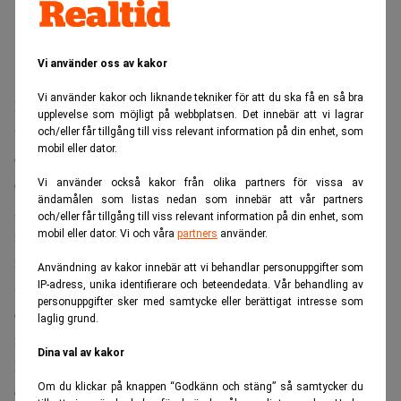
Vi använder oss av kakor
Vi använder kakor och liknande tekniker för att du ska få en så bra
Bolaget – vars affärsmodell är att leverera e-handelsvaror
upplevelse som möjligt på webbplatsen. Det innebär att vi lagrar
till skåp som mottagaren kan öppna med en kod – såg en
och/eller får tillgång till viss relevant information på din enhet, som
mobil eller dator.
ökning med 40 procent mot prognos i mars på grund av
coronakrisen. Det rapporterar DI Digital.
Vi använder också kakor från olika partners för vissa av
ändamålen som listas nedan som innebär att vår partners
Av de 400 miljoner som nu kommer in i bolaget är 100
och/eller får tillgång till viss relevant information på din enhet, som
miljoner försäljning av befintliga aktier, 50 miljoner en
mobil eller dator. Vi och våra
partners
använder.
nyemission och 250 miljoner beskrivs som en lånefacilitet.
Användning av kakor innebär att vi behandlar personuppgifter som
Sven Hagströmers Creades går in med 75 miljoner kronor
IP-adress, unika identifierare och beteendedata. Vår behandling av
personuppgifter sker med samtycke eller berättigat intresse som
och blir ny storägare. En annan ny investerare är
laglig grund.
nystartade Nineyards som går in med 35 miljoner kronor.
Dina val av kakor
Instabox uppger att de i dag har 442 smarta paketskåp på
Om du klickar på knappen “Godkänn och stäng” så samtycker du
omkring 100 orter. Högst densitet är i Stockholm.