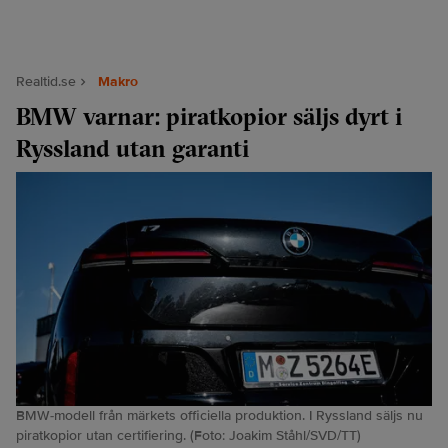
Realtid.se
Makro
BMW varnar: piratkopior säljs dyrt i
Ryssland utan garanti
BMW-modell från märkets officiella produktion. I Ryssland säljs nu
piratkopior utan certifiering. (Foto: Joakim Ståhl/SVD/TT)