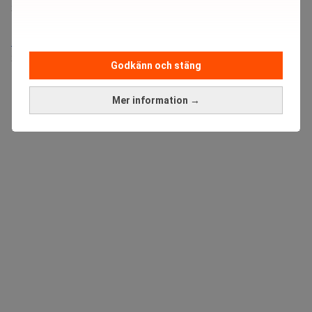
Sista ansökningsdag:
21/08/2026
Medarbetare inom Intern styrning och kontroll till Alecta
Sista ansökningsdag:
13/06/2026
Godkänn och stäng
Mer information →
ANNONS