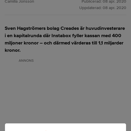
Camilla Jonsson
Publicerad:
08 apr. 2020
Uppdaterad:
08 apr. 2020
Sven Hagströmers bolag Creades är huvudinvesterare
i en kapitalrunda där Instabox fyller kassan med 400
miljoner kronor – och därmed värderas till 1,1 miljarder
kronor.
ANNONS