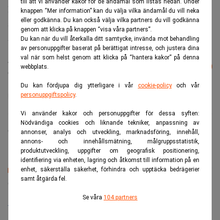
till att vi använder kakor för de ändamål som listas nedan. Under
För Creades är det här den andra investeringen i modern
knappen “Mer information” kan du välja vilka ändamål du vill neka
eller godkänna. Du kan också välja vilka partners du vill godkänna
sista milen-leverans. Bolaget har sedan tidigare ägarskap i
genom att klicka på knappen “visa våra partners”.
Airmee.
Du kan när du vill återkalla ditt samtycke, invända mot behandling
av personuppgifter baserat på berättigat intresse, och justera dina
val när som helst genom att klicka på “hantera kakor” på denna
Läs mer från Realtid - vårt nyhetsbrev
Prenumerera
webbplats.
är kostnadsfritt:
Du kan fördjupa dig ytterligare i vår
cookie-policy
och vår
personuppgiftspolicy
.
Creades
Sven Hagströmer
Vi använder kakor och personuppgifter för dessa syften:
Nödvändiga cookies och liknande tekniker, anpassning av
Camilla Jonsson
annonser, analys och utveckling, marknadsföring, innehåll,
annons- och innehållsmätning, målgruppsstatistik,
produktutveckling, uppgifter om geografisk positionering,
identifiering via enheten, lagring och åtkomst till information på en
enhet, säkerställa säkerhet, förhindra och upptäcka bedrägerier
Senaste lediga jobben
samt åtgärda fel.
Se våra
104 partners
Bolagsjurist till Eltel AB
Placering:
Bromma, Stockholm