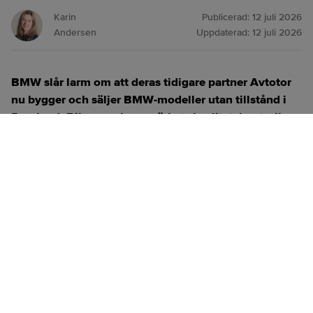
Karin
Publicerad:
12 juli 2026
Andersen
Uppdaterad:
12 juli 2026
BMW slår larm om att deras tidigare partner Avtotor
nu bygger och säljer BMW‑modeller utan tillstånd i
Ryssland. Bilarna saknar märkets kvalitetskontroll,
certifiering och digitala system – men köps ändå av
ryska kunder.
ANNONS