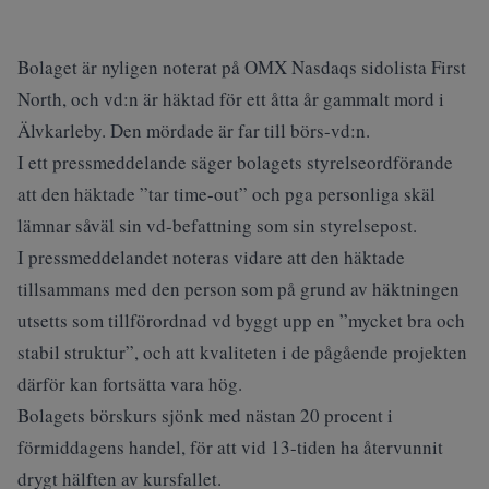
Bolaget är nyligen noterat på OMX Nasdaqs sidolista First
North, och vd:n är häktad för ett åtta år gammalt mord i
Älvkarleby. Den mördade är far till börs-vd:n.
I ett pressmeddelande säger bolagets styrelseordförande
att den häktade ”tar time-out” och pga personliga skäl
lämnar såväl sin vd-befattning som sin styrelsepost.
I pressmeddelandet noteras vidare att den häktade
tillsammans med den person som på grund av häktningen
utsetts som tillförordnad vd byggt upp en ”mycket bra och
stabil struktur”, och att kvaliteten i de pågående projekten
därför kan fortsätta vara hög.
Bolagets börskurs sjönk med nästan 20 procent i
förmiddagens handel, för att vid 13-tiden ha återvunnit
drygt hälften av kursfallet.