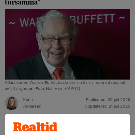
tursamma”
Affärsikonen Warren Buffett beskriver sin karriär som ett resultat
av tillfälligheter. (Foto: Nati Harnik/AP/TT)
Karin
Publicerad:
20 juli 2026
Andersen
Uppdaterad:
21 juli 2026
Warren Buffett fyller 96 nästa månad. I en intervju