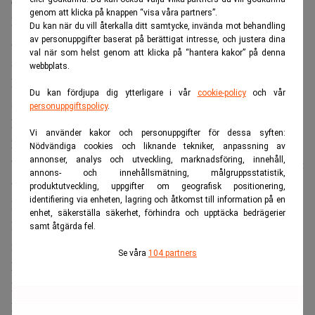
omständigheter påverkade hans livsval och möjligheter.
genom att klicka på knappen “visa våra partners”.
Eftersom fadern var börsmäklare var det naturligt att
Du kan när du vill återkalla ditt samtycke, invända mot behandling
aktiemarknaden fanns nära. Buffet minns att han gjorde
av personuppgifter baserat på berättigat intresse, och justera dina
val när som helst genom att klicka på “hantera kakor” på denna
sin första investering redan som elvaåring.
webbplats.
De tidiga erfarenheterna och små besluten växte så
Du kan fördjupa dig ytterligare i vår
cookie-policy
och vår
småningom till ett imperium värt 147 miljarder dollar.
personuppgiftspolicy
.
När han summerar sin bana återkommer Buffett till att han
Vi använder kakor och personuppgifter för dessa syften:
haft en ovanligt stor tur.
Nödvändiga cookies och liknande tekniker, anpassning av
annonser, analys och utveckling, marknadsföring, innehåll,
”Av åtta miljarder människor kan jag vara en av de tio mest
annons- och innehållsmätning, målgruppsstatistik,
tursamma”, säger han till
CNBC
.
produktutveckling, uppgifter om geografisk positionering,
identifiering via enheten, lagring och åtkomst till information på en
Resonemanget knyter an till det han kallar ”ovarian
enhet, säkerställa säkerhet, förhindra och upptäcka bedrägerier
lottery”, tanken att födselns omständigheter ofta avgör
samt åtgärda fel.
mer än hårt arbete.
Se våra
104 partners
Läs också:
Tomma stolar när Abel tar över efter Buffett.
Realtid
Ett löfte att ge bort 99 procent