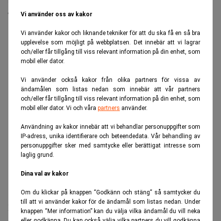
med CNBC ser han tillbaka på sin investeringskarriär
och beskriver den som ett resultat av tillfälligheter.
Vi använder oss av kakor
ANNONS
Vi använder kakor och liknande tekniker för att du ska få en så bra
upplevelse som möjligt på webbplatsen. Det innebär att vi lagrar
och/eller får tillgång till viss relevant information på din enhet, som
mobil eller dator.
Vi använder också kakor från olika partners för vissa av
ändamålen som listas nedan som innebär att vår partners
och/eller får tillgång till viss relevant information på din enhet, som
mobil eller dator. Vi och våra
partners
använder.
Användning av kakor innebär att vi behandlar personuppgifter som
IP-adress, unika identifierare och beteendedata. Vår behandling av
personuppgifter sker med samtycke eller berättigat intresse som
laglig grund.
Dina val av kakor
Om du klickar på knappen “Godkänn och stäng” så samtycker du
till att vi använder kakor för de ändamål som listas nedan. Under
Warren Buffett
I intervjun återkommer
till hur tidiga
knappen “Mer information” kan du välja vilka ändamål du vill neka
eller godkänna. Du kan också välja vilka partners du vill godkänna