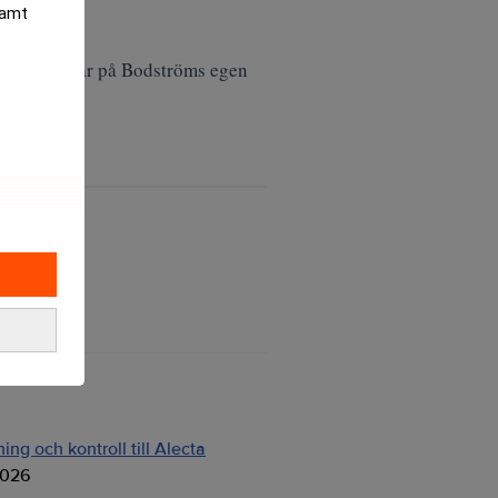
samt
 en kommentar på Bodströms egen
ng och kontroll till Alecta
2026