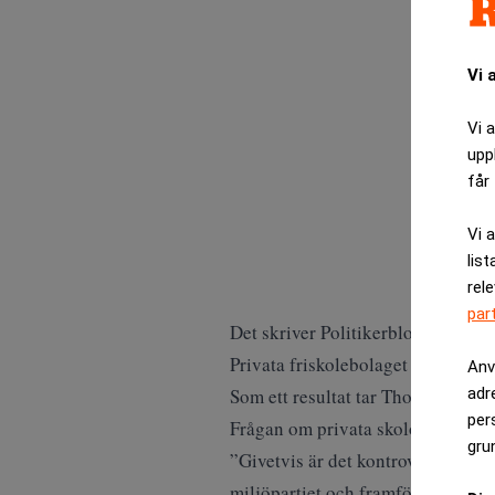
Vi 
Vi 
upp
får 
Vi 
list
rel
par
Det skriver Politikerbloggen.
Privata friskolebolaget Pysslingen
Anv
adr
Som ett resultat tar Thomas Bodströ
per
Frågan om privata skolor och försk
gru
”Givetvis är det kontroversiellt. D
miljöpartiet och framför allt väns