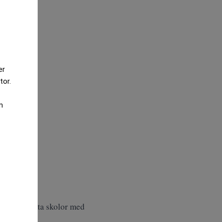
er
tor.
m
ynen på privata skolor med