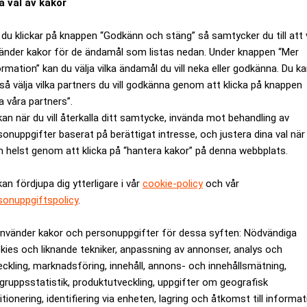
a val av kakor
nyligen ett förbud mot att ta ut vinster i privata skolor och förs
du klickar på knappen “Godkänn och stäng” så samtycker du till att 
pengar, som är ämnade för eleverna, hälls ner i fickorna på före
änder kakor för de ändamål som listas nedan. Under knappen “Mer
rpartiets utbildningspolitiska talesperson Rossana Dinamarca, ra
ormation” kan du välja vilka ändamål du vill neka eller godkänna. Du k
 kronor och gjorde en vinst på drygt 26 miljoner.
så välja vilka partners du vill godkänna genom att klicka på knappen
a våra partners”.
ANNONS
kan när du vill återkalla ditt samtycke, invända mot behandling av
sonuppgifter baserat på berättigat intresse, och justera dina val när
 helst genom att klicka på “hantera kakor” på denna webbplats.
kan fördjupa dig ytterligare i vår
cookie-policy
och vår
sonuppgiftspolicy
.
använder kakor och personuppgifter för dessa syften: Nödvändiga
kies och liknande tekniker, anpassning av annonser, analys och
eckling, marknadsföring, innehåll, annons- och innehållsmätning,
gruppsstatistik, produktutveckling, uppgifter om geografisk
itionering, identifiering via enheten, lagring och åtkomst till informa