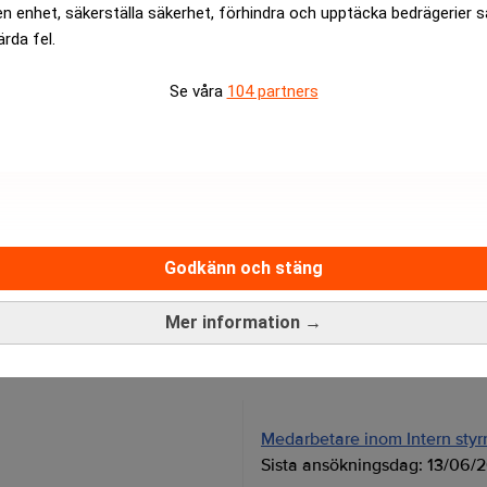
en enhet, säkerställa säkerhet, förhindra och upptäcka bedrägerier 
ärda fel.
röm för en kommentar, men hans pressekreterare hänvisar till
Se våra
104 partners
rev är kostnadsfritt:
Prenumerera
Godkänn och stäng
Mer information →
Medarbetare inom Intern styrni
Sista ansökningsdag:
13/06/