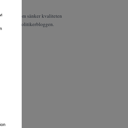
kolor.
vi
tagsägare som sänker kvaliteten
pporterar Politikerbloggen.
an
tion