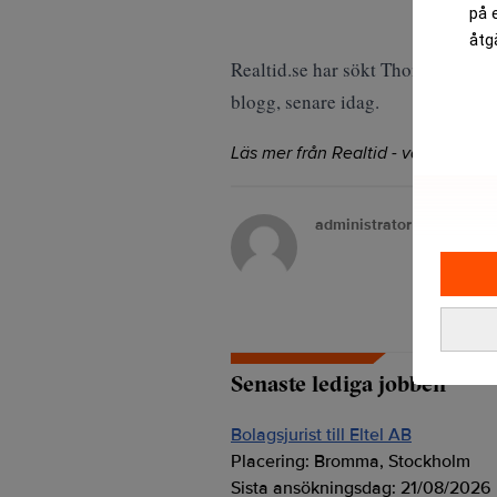
på 
åtg
Realtid.se har sökt Thomas Bodst
blogg, senare idag.
Läs mer från Realtid - vårt nyhetsb
administrator
Senaste lediga jobben
Bolagsjurist till Eltel AB
Placering:
Bromma, Stockholm
Sista ansökningsdag:
21/08/2026