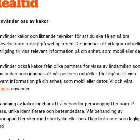
använder oss av kakor
använder kakor och liknande tekniker för att du ska få en så bra
levelse som möjligt på webbplatsen. Det innebär att vi lagrar och/ell
tillgång till viss relevant information på din enhet, som mobil eller da
använder också kakor från olika partners för vissa av ändamålen so
as nedan som innebär att vår partners och/eller får tillgång till viss
evant information på din enhet, som mobil eller dator. Vi och våra
tners
använder.
 har ju fått nya ägare i danska riskkapitalbolaget Polaris.
ändning av kakor innebär att vi behandlar personuppgifter som IP-
ess, unika identifierare och beteendedata. Vår behandling av
m, tidigare S-justitieminister, plats i Pysslingens styrelse.
sonuppgifter sker med samtycke eller berättigat intresse som laglig
olor är fortfarande politiskt känslig.
nd.
et ser inte så bra ut när vi nu ska sätta oss ner och diskutera s
terpartiet”, säger en socialdemokrat till Politikerbloggen.