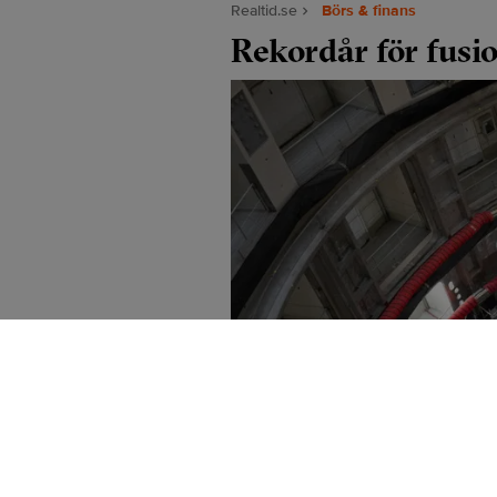
Realtid.se
Börs & finans
Rekordår för fusi