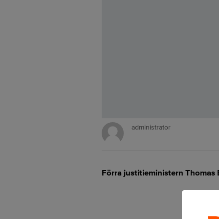
administrator
Förra justitieministern Thomas B