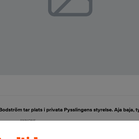
odström tar plats i privata Pysslingens styrelse. Aja baja, 
ANNONS