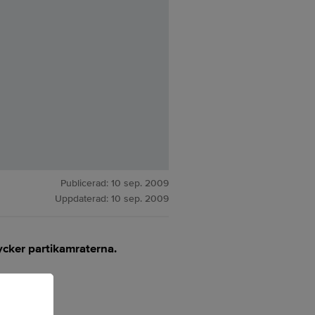
Publicerad:
10 sep. 2009
Uppdaterad:
10 sep. 2009
tycker partikamraterna.