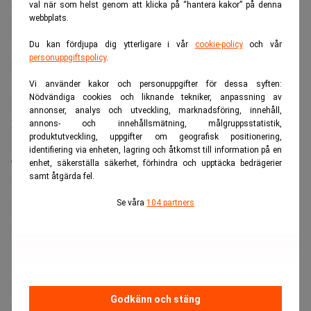
Blockkedjetekniken har fått större legitimitet
val när som helst genom att klicka på “hantera kakor” på denna
webbplats.
Mathias Ruch
, riskkapitalist och grundare av Crypto
Valley Venture Capital, säger till schweiziska
Bilanz
att
Du kan fördjupa dig ytterligare i vår
cookie-policy
och vår
personuppgiftspolicy
.
förändringen inte behöver ses som ett misslyckande.
Vi använder kakor och personuppgifter för dessa syften:
Nödvändiga cookies och liknande tekniker, anpassning av
Enligt honom är en viktig skillnad jämfört med tidigare
annonser, analys och utveckling, marknadsföring, innehåll,
kryptovintrar att blockkedjetekniken i dag har fått större
annons- och innehållsmätning, målgruppsstatistik,
produktutveckling, uppgifter om geografisk positionering,
legitimitet.
identifiering via enheten, lagring och åtkomst till information på en
Tekniken används nu av etablerade företag och
enhet, säkerställa säkerhet, förhindra och upptäcka bedrägerier
samt åtgärda fel.
finansaktörer som bygger nya lösningar för den finansiella
infrastrukturen. I dag domineras marknaden av bolag som
Se våra
104 partners
Sygnum och Amina, som har banklicenser och hundratals
anställda.
De vilda åren med snabba spekulationer är över.
Investeringarna har blivit färre men större, och kapitalet
Godkänn och stäng
söker sig i högre grad till bolag med tydliga