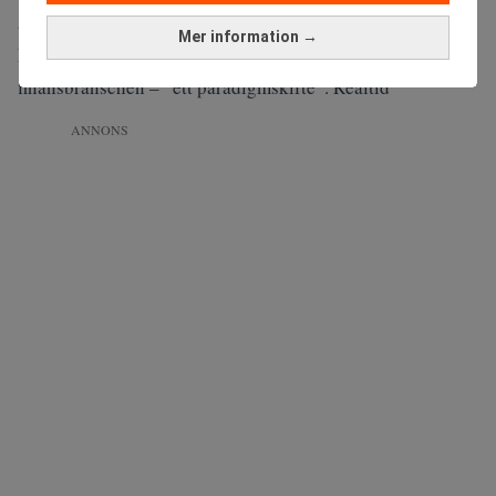
affärsmodeller.
Mer information →
Läs mer:
EU:s nya kryptoregler kan förändra
finansbranschen – ”ett paradigmskifte”. Realtid
ANNONS