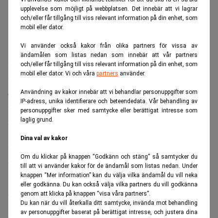
upplevelse som möjligt på webbplatsen. Det innebär att vi lagrar
och/eller får tillgång till viss relevant information på din enhet, som
mobil eller dator.
Vi använder också kakor från olika partners för vissa av
ändamålen som listas nedan som innebär att vår partners
Under 2010-talet flockades entreprenörer, investerare och
och/eller får tillgång till viss relevant information på din enhet, som
mobil eller dator. Vi och våra
partners
använder.
teknikbolag till Zug. Regionen blev känd som Europas
centrum för kryptovalutor och blockkedjeteknik, där
Användning av kakor innebär att vi behandlar personuppgifter som
IP-adress, unika identifierare och beteendedata. Vår behandling av
företag byggde nya tjänster kring en snabbt växande
personuppgifter sker med samtycke eller berättigat intresse som
marknad.
laglig grund.
Men efter flera år av kraftiga svängningar har
Dina val av kakor
kryptobranschen gått in i en ny fas. De mest spekulativa
Om du klickar på knappen “Godkänn och stäng” så samtycker du
projekten har försvunnit och investerarna har blivit mer
till att vi använder kakor för de ändamål som listas nedan. Under
knappen “Mer information” kan du välja vilka ändamål du vill neka
selektiva.
eller godkänna. Du kan också välja vilka partners du vill godkänna
Läs också:
Stablecoin – en fara för det ekonomiska
genom att klicka på knappen “visa våra partners”.
Du kan när du vill återkalla ditt samtycke, invända mot behandling
systemet? Realtid
av personuppgifter baserat på berättigat intresse, och justera dina