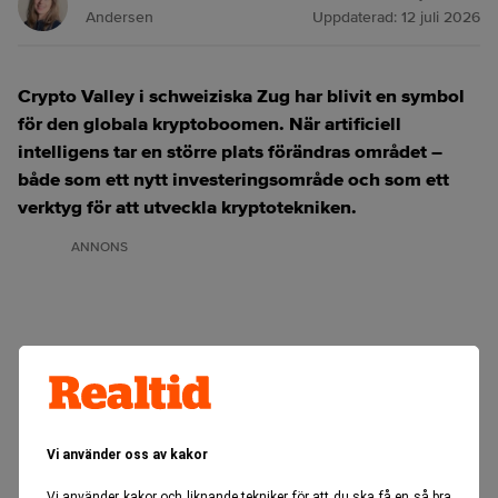
Andersen
Uppdaterad:
12 juli 2026
Crypto Valley i schweiziska Zug har blivit en symbol
för den globala kryptoboomen. När artificiell
intelligens tar en större plats förändras området –
både som ett nytt investeringsområde och som ett
verktyg för att utveckla kryptotekniken.
ANNONS
Vi använder oss av kakor
Vi använder kakor och liknande tekniker för att du ska få en så bra