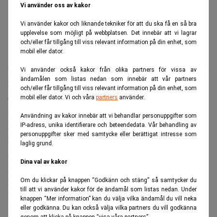
Vi använder oss av kakor
Vi använder kakor och liknande tekniker för att du ska få en så bra
upplevelse som möjligt på webbplatsen. Det innebär att vi lagrar
och/eller får tillgång till viss relevant information på din enhet, som
mobil eller dator.
“Penningpolitiken har en åtstramande effekt och ekonomin
Vi använder också kakor från olika partners för vissa av
ändamålen som listas nedan som innebär att vår partners
håller på att kylas av. Samtidigt har företagens kostnader
och/eller får tillgång till viss relevant information på din enhet, som
ökat betydligt de senaste åren och fortsatt höga
mobil eller dator. Vi och våra
partners
använder.
löneökningar och kronförsvagningen fram till 2023
Användning av kakor innebär att vi behandlar personuppgifter som
kommer sannolikt att hålla tillbaka disinflationen.
IP-adress, unika identifierare och beteendedata. Vår behandling av
personuppgifter sker med samtycke eller berättigat intresse som
Följaktligen kommer det sannolikt att finnas ett behov av
laglig grund.
att behålla en stram penningpolitik under en tid framöver”,
Dina val av kakor
heter det.
Med disinflation syftas på avtagande prisökningstryck.
Om du klickar på knappen “Godkänn och stäng” så samtycker du
till att vi använder kakor för de ändamål som listas nedan. Under
Riksbankens räntebesked presenteras den 1 februari.
knappen “Mer information” kan du välja vilka ändamål du vill neka
eller godkänna. Du kan också välja vilka partners du vill godkänna