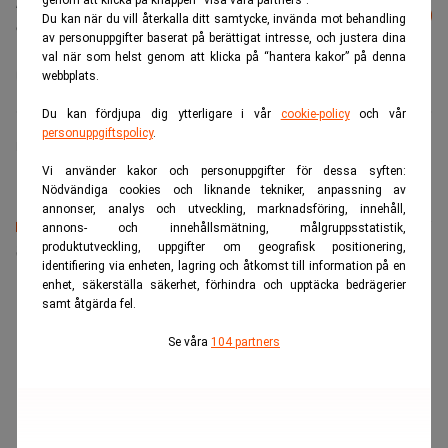
Läs mer från Realtid - vårt nyhetsbrev
genom att klicka på knappen “visa våra partners”.
Prenumerera
Du kan när du vill återkalla ditt samtycke, invända mot behandling
är kostnadsfritt:
av personuppgifter baserat på berättigat intresse, och justera dina
val när som helst genom att klicka på “hantera kakor” på denna
Norges Bank
webbplats.
Du kan fördjupa dig ytterligare i vår
cookie-policy
och vår
personuppgiftspolicy
.
Finwire
Vi använder kakor och personuppgifter för dessa syften:
Nödvändiga cookies och liknande tekniker, anpassning av
annonser, analys och utveckling, marknadsföring, innehåll,
annons- och innehållsmätning, målgruppsstatistik,
Senaste lediga jobben
produktutveckling, uppgifter om geografisk positionering,
identifiering via enheten, lagring och åtkomst till information på en
enhet, säkerställa säkerhet, förhindra och upptäcka bedrägerier
samt åtgärda fel.
Se våra
104 partners