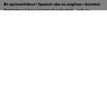
En spionerihärva i Spanien ska nu avgöras i domstol.
Det kretsar kring en korrupt polischef – och en
banktopp måste försvara sig.
ANNONS