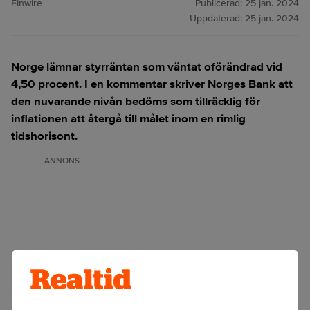
Finwire
Publicerad:
25 jan. 2024
Uppdaterad:
25 jan. 2024
Norge lämnar styrräntan som väntat oförändrad vid
4,50 procent. I en kommentar skriver Norges Bank att
den nuvarande nivån bedöms som tillräcklig för
inflationen att återgå till målet inom en rimlig
tidshorisont.
ANNONS