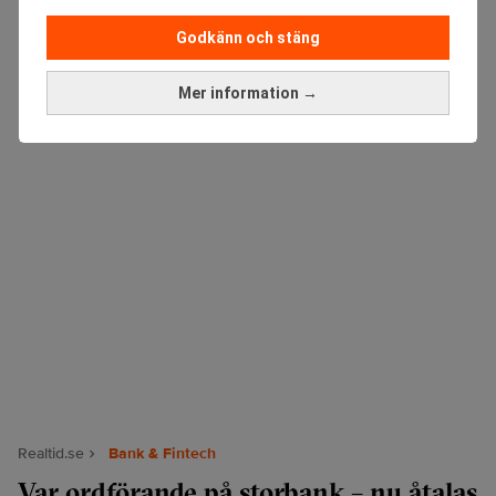
ANNONS
Godkänn och stäng
Mer information →
Realtid.se
Bank & Fintech
Var ordförande på storbank – nu åtalas