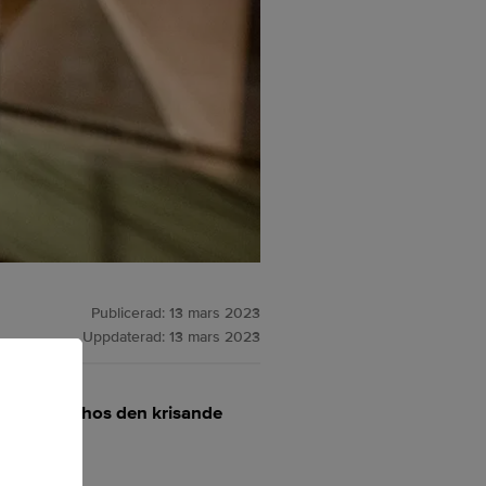
Publicerad:
13 mars 2023
Uppdaterad:
13 mars 2023
 insättare hos den krisande