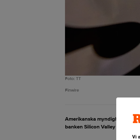
Foto: TT
Finwire
Amerikanska myndigheter har un
banken Silicon Valley Bank (SVB
Vi 