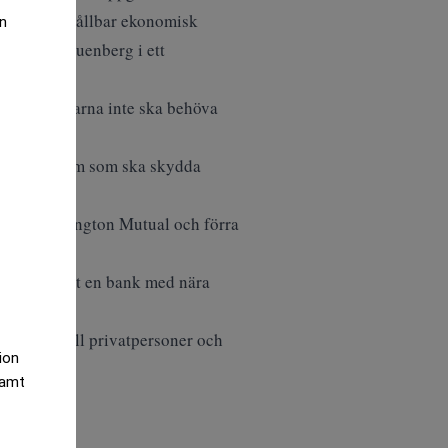
n stark och hållbar ekonomisk
an
e Martin Gruenberg i ett
attebetalarna inte ska behöva
ding Program som ska skydda
efter Washington Mutual och förra
ned, även det en bank med nära
nsiering till privatpersoner och
tion
samt