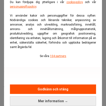
Du kan fördjupa dig ytterligare i vår
cookie-policy
och vår
tursamma”, säger han till
CNBC
.
personuppgiftspolicy
.
Resonemanget knyter an till det han kallar ”ovarian
Vi använder kakor och personuppgifter för dessa syften:
lottery”, tanken att födselns omständigheter ofta avgör
Nödvändiga cookies och liknande tekniker, anpassning av
mer än hårt arbete.
annonser, analys och utveckling, marknadsföring, innehåll,
annons- och innehållsmätning, målgruppsstatistik,
Läs också:
Tomma stolar när Abel tar över efter Buffett.
produktutveckling, uppgifter om geografisk positionering,
Realtid
identifiering via enheten, lagring och åtkomst till information på en
enhet, säkerställa säkerhet, förhindra och upptäcka bedrägerier
Ett löfte att ge bort 99 procent
samt åtgärda fel.
Buffett har länge kopplat sin syn på tur till sin filantropi.
Se våra
104 partners
Redan 2010 skrev han under ”The Giving Pledge”, ett
löfte att skänka bort 99 procent av sin förmögenhet till
”andras hälsa och välfärd”, rapporterar
Fortune
. Det har
sedan dess varit en central del av hans offentliga roll.
Gates Foundation är en av förmånstagarna som fått ta emot
Godkänn och stäng
mer än 47 miljarder dollar över åren. Men i årets utdelning
saknas stiftelsen helt. Fortune uppger att att beslutet
Mer information →