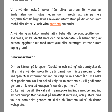
mobil eller dator.
Vi använder också kakor från olika partners för vissa av
ändamålen som listas nedan som innebär att vår partners
och/eller får tillgång till viss relevant information på din enhet, som
mobil eller dator. Vi och våra
partners
använder.
Användning av kakor innebär att vi behandlar personuppgifter som
IP-adress, unika identifierare och beteendedata. Vår behandling av
Warren Buffett
I intervjun återkommer
till hur tidiga
personuppgifter sker med samtycke eller berättigat intresse som
laglig grund.
omständigheter påverkade hans livsval och möjligheter.
Eftersom fadern var börsmäklare var det naturligt att
Dina val av kakor
aktiemarknaden fanns nära. Buffet minns att han gjorde
Om du klickar på knappen “Godkänn och stäng” så samtycker du
till att vi använder kakor för de ändamål som listas nedan. Under
sin första investering redan som elvaåring.
knappen “Mer information” kan du välja vilka ändamål du vill neka
De tidiga erfarenheterna och små besluten växte så
eller godkänna. Du kan också välja vilka partners du vill godkänna
genom att klicka på knappen “visa våra partners”.
småningom till ett imperium värt 147 miljarder dollar.
Du kan när du vill återkalla ditt samtycke, invända mot behandling
När han summerar sin bana återkommer Buffett till att han
av personuppgifter baserat på berättigat intresse, och justera dina
val när som helst genom att klicka på “hantera kakor” på denna
haft en ovanligt stor tur.
webbplats.
”Av åtta miljarder människor kan jag vara en av de tio mest