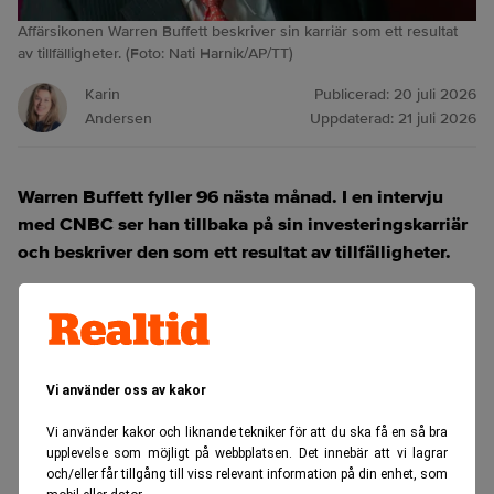
Affärsikonen Warren Buffett beskriver sin karriär som ett resultat
av tillfälligheter. (Foto: Nati Harnik/AP/TT)
Karin
Publicerad:
20 juli 2026
Andersen
Uppdaterad:
21 juli 2026
Warren Buffett fyller 96 nästa månad. I en intervju
med CNBC ser han tillbaka på sin investeringskarriär
och beskriver den som ett resultat av tillfälligheter.
ANNONS
Vi använder oss av kakor
Vi använder kakor och liknande tekniker för att du ska få en så bra
upplevelse som möjligt på webbplatsen. Det innebär att vi lagrar
och/eller får tillgång till viss relevant information på din enhet, som