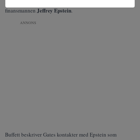
Bill Gates
kopplas till
samröre med den dömde
Jeffrey Epstein
finansmannen
.
ANNONS
Buffett beskriver Gates kontakter med Epstein som