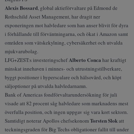
Alexis Bossard
, global aktieförvaltare på Edmond de
Rothschild Asset Management, har dragit ner
exponeringen mot halvledare som han anser blivit för dyra
i förhållande till förväntningarna, och ökat i Amazon samt
områden som vätskekylning, cybersäkerhet och utvalda
mjukvarubolag.
Alberto Conca
LFG+ZEST:s investeringschef
har kraftigt
minskat innehaven i minnes- och utrustningstillverkare,
byggt positioner i hyperscalare och hälsovård, och köpt
säljoptioner på utvalda halvledarnamn.
Bank of Americas fondförvaltarundersökning för juli
visade att 82 procent såg halvledare som marknadens mest
överfulla position, och ingen uppgav sig vara kort sektorn.
Torsten Slok
Samtidigt noterar Apollos chefsekonom
att
teckningsgraden för Big Techs obligationer fallit till under