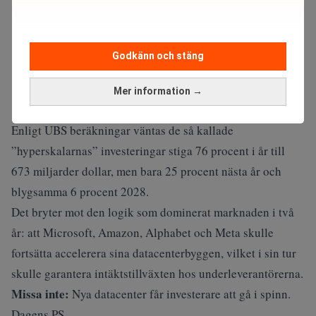
Godkänn och stäng
Mer information →
Enligt UBS beräkningar väntas de så kallade
”hyperskalarnas” investeringar stiga 76 procent i år till
673 miljarder dollar, men bara 25 procent nästa år och
blygsamma 6 procent 2028.
Det bryter mot den logik som dominerat marknaden i två
år: att Microsoft, Amazon, Alphabet och Meta skulle
fortsätta accelerera sina datacenterbyggen, vilket i sin tur
skulle garantera intäktstillväxten hos underleverantörerna.
Missa inte:
Nya datacenter får investerare att gå i spinn.
Dagens PS