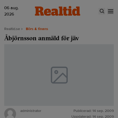
06 aug.
2026
Realtid.se
Börs & finans
Åbjörnsson anmäld för jäv
administrator
Publicerad:
14 sep. 2009
Uppdaterad:
14 sep. 2009