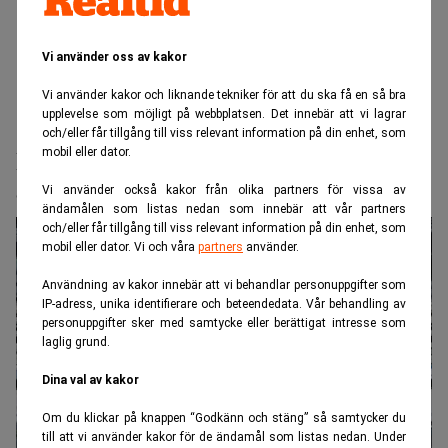
Vi använder oss av kakor
Vi använder kakor och liknande tekniker för att du ska få en så bra
upplevelse som möjligt på webbplatsen. Det innebär att vi lagrar
Realtid.se
Börs & finans
och/eller får tillgång till viss relevant information på din enhet, som
mobil eller dator.
Investeringarna bakom AI mattas av i
det tysta
Vi använder också kakor från olika partners för vissa av
ändamålen som listas nedan som innebär att vår partners
och/eller får tillgång till viss relevant information på din enhet, som
mobil eller dator. Vi och våra
partners
använder.
Användning av kakor innebär att vi behandlar personuppgifter som
IP-adress, unika identifierare och beteendedata. Vår behandling av
personuppgifter sker med samtycke eller berättigat intresse som
laglig grund.
Dina val av kakor
Om du klickar på knappen “Godkänn och stäng” så samtycker du
till att vi använder kakor för de ändamål som listas nedan. Under