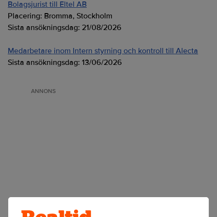
Bolagsjurist till Eltel AB
Placering:
Bromma, Stockholm
Sista ansökningsdag:
21/08/2026
Medarbetare inom Intern styrning och kontroll till Alecta
Sista ansökningsdag:
13/06/2026
ANNONS