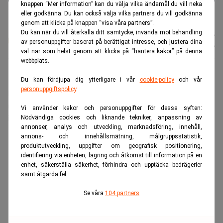
knappen “Mer information” kan du välja vilka ändamål du vill neka
Datacenter-boomen kan avta omman ser till vad investerarna
eller godkänna. Du kan också välja vilka partners du vill godkänna
lägger pengar på. (Foto: Michael Probst / AP /TT)
genom att klicka på knappen “visa våra partners”.
Du kan när du vill återkalla ditt samtycke, invända mot behandling
Johan
Publicerad:
17 juli 2026
av personuppgifter baserat på berättigat intresse, och justera dina
Colliander
Uppdaterad:
17 juli 2026
val när som helst genom att klicka på “hantera kakor” på denna
webbplats.
Den stora uppgången i AI-relaterade halvledarbolag
Du kan fördjupa dig ytterligare i vår
cookie-policy
och vår
personuppgiftspolicy
.
har bromsat in, och vissa förvaltare positionerar sig
nu tyst för att den nära biljondollarstora
Vi använder kakor och personuppgifter för dessa syften:
investeringsvågen ska sakta ner.
Nödvändiga cookies och liknande tekniker, anpassning av
annonser, analys och utveckling, marknadsföring, innehåll,
ANNONS
annons- och innehållsmätning, målgruppsstatistik,
produktutveckling, uppgifter om geografisk positionering,
identifiering via enheten, lagring och åtkomst till information på en
enhet, säkerställa säkerhet, förhindra och upptäcka bedrägerier
samt åtgärda fel.
Se våra
104 partners