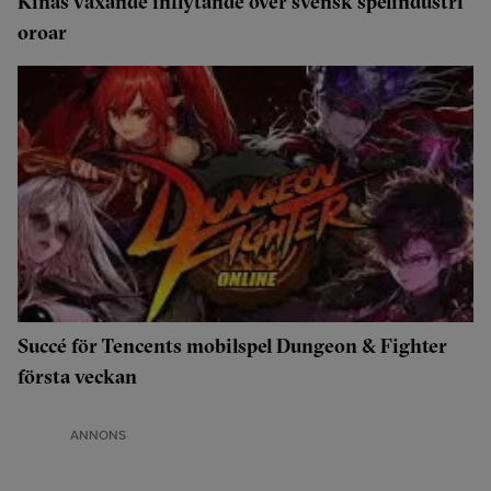
Kinas växande inflytande över svensk spelindustri
oroar
Succé för Tencents mobilspel Dungeon & Fighter
första veckan
ANNONS