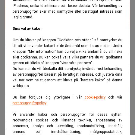
Användning av kakor innebär att vi behandlar personuppgifter som
IP-adress, unika identifierare och beteendedata. Vår behandling av
personuppgifter sker med samtycke eller berättigat intresse som
laglig grund.
Dina val av kakor
Kina aviserar nya spelrestriktioner
Om du klickar på knappen “Godkänn och stäng” så samtycker du
till att vi använder kakor för de ändamål som listas nedan. Under
knappen “Mer information” kan du välja vilka ändamål du vill neka
eller godkänna. Du kan också välja vilka partners du vill godkänna
genom att klicka på knappen “visa våra partners”.
Du kan när du vill återkalla ditt samtycke, invända mot behandling
av personuppgifter baserat på berättigat intresse, och justera dina
val när som helst genom att klicka på “hantera kakor” på denna
webbplats.
Du kan fördjupa dig ytterligare i vår
cookie-policy
och vår
personuppgiftspolicy
.
Vi använder kakor och personuppgifter för dessa syften:
Tencent Musics notering i Hongkong kan ske nästa
Nödvändiga cookies och liknande tekniker, anpassning av
annonser, analys och utveckling, marknadsföring, innehåll,
vecka
annons- och innehållsmätning, målgruppsstatistik,