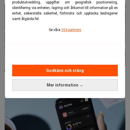
produktutveckling, uppgifter om geografisk positionering,
identifiering via enheten, lagring och åtkomst till information på en
enhet, säkerställa säkerhet, förhindra och upptäcka bedrägerier
samt åtgärda fel.
Se våra
104 partners
Godkänn och stäng
Kinesiska techjättar backar på böter och
Mer information →
avnoteringsrisk i USA