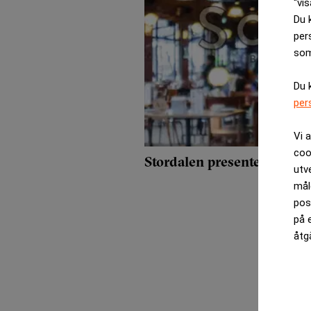
“vis
Du 
per
som
Du 
per
Vi 
coo
Stordalen presenterar två
utv
mål
pos
på 
åtg