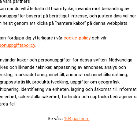
a våra partners”.
kan när du vill återkalla ditt samtycke, invända mot behandling av
sonuppgifter baserat på berättigat intresse, och justera dina val när
 helst genom att klicka på “hantera kakor” på denna webbplats.
kan fördjupa dig ytterligare i vår
cookie-policy
och vår
sonuppgiftspolicy
.
använder kakor och personuppgifter för dessa syften: Nödvändiga
kies och liknande tekniker, anpassning av annonser, analys och
 nya restaurangkoncept
Norwegian och Strawb
eckling, marknadsföring, innehåll, annons- och innehållsmätning,
förmånsvaluta
gruppsstatistik, produktutveckling, uppgifter om geografisk
itionering, identifiering via enheten, lagring och åtkomst till informa
en enhet, säkerställa säkerhet, förhindra och upptäcka bedrägerier 
ANNONS
ärda fel.
Se våra
104 partners