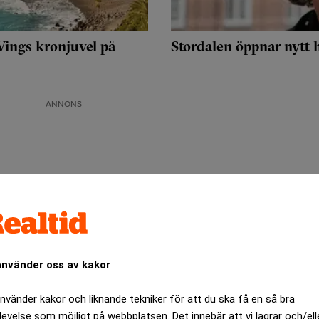
Vings kronjuvel på
Stordalen öppnar nytt h
ANNONS
använder oss av kakor
använder kakor och liknande tekniker för att du ska få en så bra
levelse som möjligt på webbplatsen. Det innebär att vi lagrar och/ell