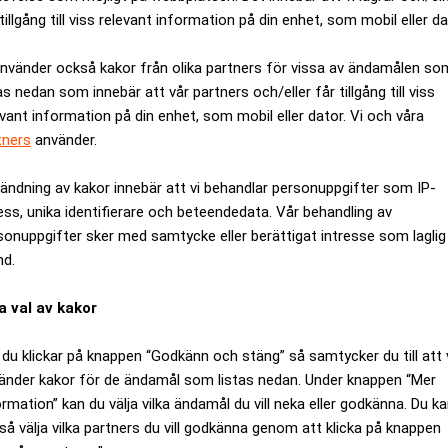
tillgång till viss relevant information på din enhet, som mobil eller da
använder också kakor från olika partners för vissa av ändamålen so
as nedan som innebär att vår partners och/eller får tillgång till viss
evant information på din enhet, som mobil eller dator. Vi och våra
tners
använder.
ändning av kakor innebär att vi behandlar personuppgifter som IP-
ess, unika identifierare och beteendedata. Vår behandling av
sonuppgifter sker med samtycke eller berättigat intresse som laglig
nd.
a val av kakor
rivna drönare för
Norwegian flyger in 
du klickar på knappen “Godkänn och stäng” så samtycker du till att 
Avida Finans i cockpit
änder kakor för de ändamål som listas nedan. Under knappen “Mer
ormation” kan du välja vilka ändamål du vill neka eller godkänna. Du k
så välja vilka partners du vill godkänna genom att klicka på knappen