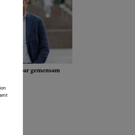
erry skapar gemensam
tion
samt