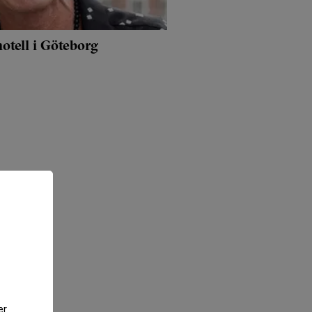
otell i Göteborg
er