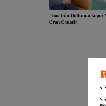
Elias från Hallunda köper 
Gran Canaria
Vi 
Vi 
upp