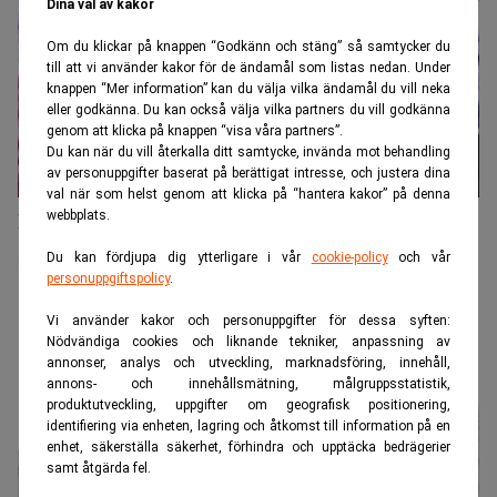
Dina val av kakor
Om du klickar på knappen “Godkänn och stäng” så samtycker du
till att vi använder kakor för de ändamål som listas nedan. Under
knappen “Mer information” kan du välja vilka ändamål du vill neka
eller godkänna. Du kan också välja vilka partners du vill godkänna
genom att klicka på knappen “visa våra partners”.
Du kan när du vill återkalla ditt samtycke, invända mot behandling
av personuppgifter baserat på berättigat intresse, och justera dina
val när som helst genom att klicka på “hantera kakor” på denna
webbplats.
EU: Vi måste godkänna Nvidias köp
Du kan fördjupa dig ytterligare i vår
cookie-policy
och vår
personuppgiftspolicy
.
Vi använder kakor och personuppgifter för dessa syften:
Nödvändiga cookies och liknande tekniker, anpassning av
annonser, analys och utveckling, marknadsföring, innehåll,
annons- och innehållsmätning, målgruppsstatistik,
produktutveckling, uppgifter om geografisk positionering,
identifiering via enheten, lagring och åtkomst till information på en
enhet, säkerställa säkerhet, förhindra och upptäcka bedrägerier
samt åtgärda fel.