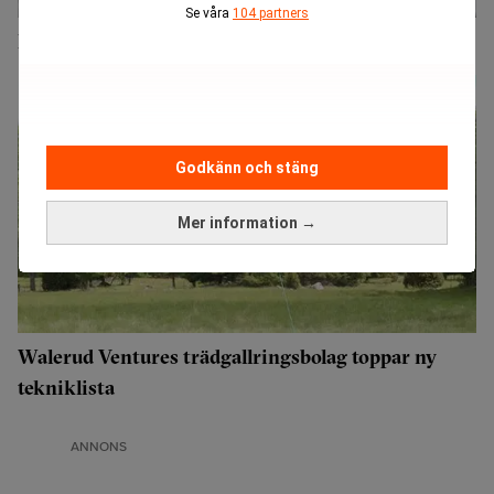
Se våra
104 partners
Exklusiv klubb för investerare – till ett saftigt pris
Godkänn och stäng
Mer information →
Walerud Ventures trädgallringsbolag toppar ny
tekniklista
ANNONS