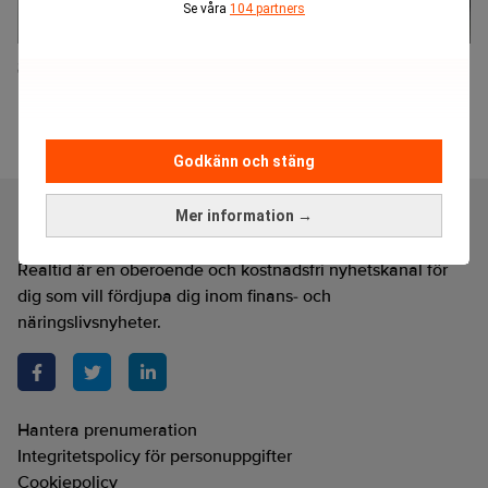
Se våra
104 partners
Shopify inleder samarbete med Youtube
Godkänn och stäng
Mer information →
Realtid är en oberoende och kostnadsfri nyhetskanal för
dig som vill fördjupa dig inom finans- och
näringslivsnyheter.
Hantera prenumeration
Integritetspolicy för personuppgifter
Cookiepolicy