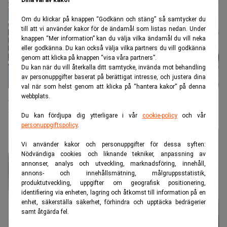
Dina val av kakor
Om du klickar på knappen “Godkänn och stäng” så samtycker du
till att vi använder kakor för de ändamål som listas nedan. Under
knappen “Mer information” kan du välja vilka ändamål du vill neka
eller godkänna. Du kan också välja vilka partners du vill godkänna
genom att klicka på knappen “visa våra partners”.
Du kan när du vill återkalla ditt samtycke, invända mot behandling
av personuppgifter baserat på berättigat intresse, och justera dina
val när som helst genom att klicka på “hantera kakor” på denna
webbplats.
Shopify bommar förväntningarna och vänder till
förlust
Du kan fördjupa dig ytterligare i vår
cookie-policy
och vår
personuppgiftspolicy
.
Vi använder kakor och personuppgifter för dessa syften:
Nödvändiga cookies och liknande tekniker, anpassning av
annonser, analys och utveckling, marknadsföring, innehåll,
annons- och innehållsmätning, målgruppsstatistik,
produktutveckling, uppgifter om geografisk positionering,
identifiering via enheten, lagring och åtkomst till information på en
enhet, säkerställa säkerhet, förhindra och upptäcka bedrägerier
samt åtgärda fel.