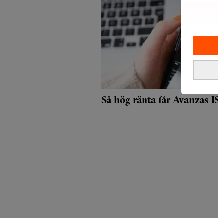
Så hög ränta får Avanzas 