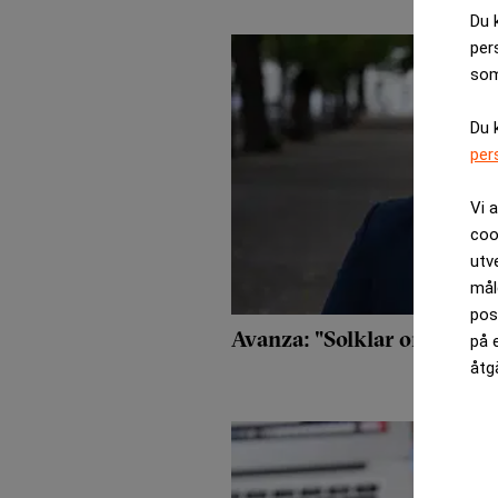
Du 
per
som
Du 
per
Vi 
coo
utv
mål
pos
Avanza: "Solklar omvänd 
på 
åtg