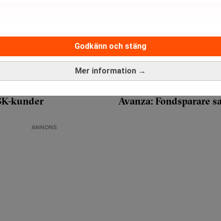
Godkänn och stäng
Mer information →
ISK-kunder
Avanza: Fondsparare sa
ANNONS