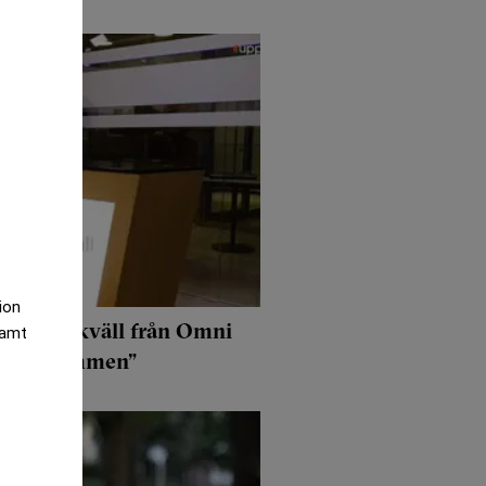
tion
ppesittarkväll från Omni
samt
 svångremmen”