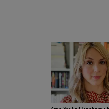
Även Nordnet köpstoppar R