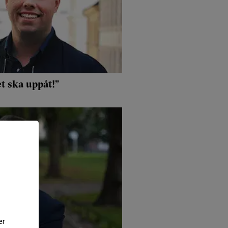
t ska uppåt!”
er