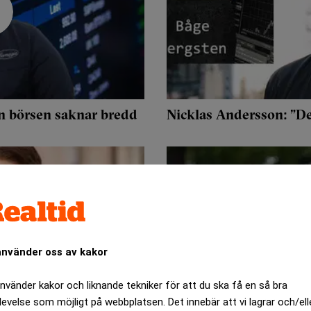
en börsen saknar bredd
Nicklas Andersson: ”De
använder oss av kakor
använder kakor och liknande tekniker för att du ska få en så bra
levelse som möjligt på webbplatsen. Det innebär att vi lagrar och/ell