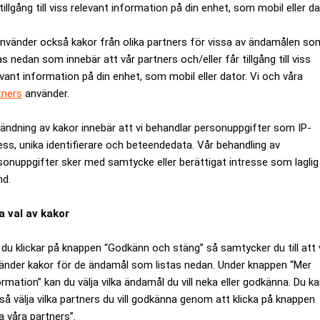
tillgång till viss relevant information på din enhet, som mobil eller da
 avhopp från Avanza – går till Carnegie
Avanzas kunder botten
använder också kakor från olika partners för vissa av ändamålen so
kursförlorare
as nedan som innebär att vår partners och/eller får tillgång till viss
evant information på din enhet, som mobil eller dator. Vi och våra
ANNONS
tners
använder.
ändning av kakor innebär att vi behandlar personuppgifter som IP-
ess, unika identifierare och beteendedata. Vår behandling av
sonuppgifter sker med samtycke eller berättigat intresse som laglig
nd.
a val av kakor
du klickar på knappen “Godkänn och stäng” så samtycker du till att 
änder kakor för de ändamål som listas nedan. Under knappen “Mer
ormation” kan du välja vilka ändamål du vill neka eller godkänna. Du k
så välja vilka partners du vill godkänna genom att klicka på knappen
a våra partners”.