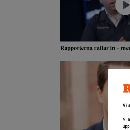
Rapporterna rullar in – m
Vi 
Vi 
upp