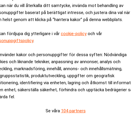
kan när du vill återkalla ditt samtycke, invända mot behandling av
sonuppgifter baserat på berättigat intresse, och justera dina val när
 helst genom att klicka på “hantera kakor” på denna webbplats.
kan fördjupa dig ytterligare i vår
cookie-policy
och vår
sonuppgiftspolicy
.
använder kakor och personuppgifter för dessa syften: Nödvändiga
kies och liknande tekniker, anpassning av annonser, analys och
eckling, marknadsföring, innehåll, annons- och innehållsmätning,
gruppsstatistik, produktutveckling, uppgifter om geografisk
itionering, identifiering via enheten, lagring och åtkomst till informa
bankrun"
Sparprofiler tar över U
en enhet, säkerställa säkerhet, förhindra och upptäcka bedrägerier 
Ekonomi: ”De drog åt
ärda fel.
Se våra
104 partners