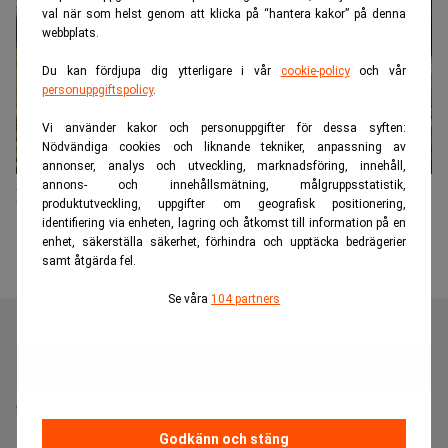
val när som helst genom att klicka på “hantera kakor” på denna
webbplats.
Du kan fördjupa dig ytterligare i vår
cookie-policy
och vår
personuppgiftspolicy
.
Vi använder kakor och personuppgifter för dessa syften:
Nödvändiga cookies och liknande tekniker, anpassning av
annonser, analys och utveckling, marknadsföring, innehåll,
annons- och innehållsmätning, målgruppsstatistik,
Förbättrad lönsamhet för svenska lantbrukare
produktutveckling, uppgifter om geografisk positionering,
identifiering via enheten, lagring och åtkomst till information på en
enhet, säkerställa säkerhet, förhindra och upptäcka bedrägerier
samt åtgärda fel.
Se våra
104 partners
Realtid är en oberoende och kostnadsfri nyhetskanal för
dig som vill fördjupa dig inom finans- och
näringslivsnyheter.
Godkänn och stäng