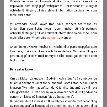
Vi använder kakor och liknande tekniker för att du ska få en så bra
inte längre råd
upplevelse som möjligt på webbplatsen. Det innebär att vi lagrar
och/eller får tillgång till viss relevant information på din enhet, som
mobil eller dator.
Vi använder också kakor från olika partners för vissa av
ändamålen som listas nedan som innebär att vår partners
och/eller får tillgång till viss relevant information på din enhet, som
mobil eller dator. Vi och våra
partners
använder.
Användning av kakor innebär att vi behandlar personuppgifter som
IP-adress, unika identifierare och beteendedata. Vår behandling av
personuppgifter sker med samtycke eller berättigat intresse som
laglig grund.
Dina val av kakor
Paniken stiger bland världens bönder efter
Om du klickar på knappen “Godkänn och stäng” så samtycker du
till att vi använder kakor för de ändamål som listas nedan. Under
gödselkris
knappen “Mer information” kan du välja vilka ändamål du vill neka
eller godkänna. Du kan också välja vilka partners du vill godkänna
genom att klicka på knappen “visa våra partners”.
Du kan när du vill återkalla ditt samtycke, invända mot behandling
av personuppgifter baserat på berättigat intresse, och justera dina