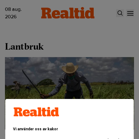
08 aug.
2026
Lantbruk
Vi använder oss av kakor
Bönder slumpar bort sina gårdar – har