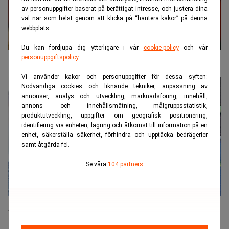
av personuppgifter baserat på berättigat intresse, och justera dina
val när som helst genom att klicka på “hantera kakor” på denna
webbplats.
Du kan fördjupa dig ytterligare i vår
cookie-policy
och vår
personuppgiftspolicy
.
FI:s fintech-chef: Många frågor kring bitcoin
Vi använder kakor och personuppgifter för dessa syften:
Nödvändiga cookies och liknande tekniker, anpassning av
annonser, analys och utveckling, marknadsföring, innehåll,
annons- och innehållsmätning, målgruppsstatistik,
produktutveckling, uppgifter om geografisk positionering,
identifiering via enheten, lagring och åtkomst till information på en
enhet, säkerställa säkerhet, förhindra och upptäcka bedrägerier
samt åtgärda fel.
Se våra
104 partners
Ryskfinansierad CFD-plattform till Sverige:
"Högintressant marknad"