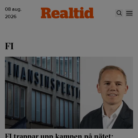
08 aug.
2026
FI
FI trappar upp kampen på nätet: