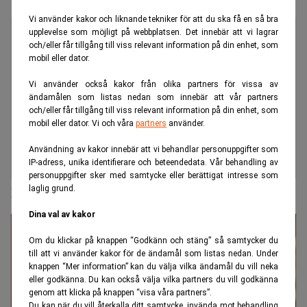
Vi använder kakor och liknande tekniker för att du ska få en så bra
upplevelse som möjligt på webbplatsen. Det innebär att vi lagrar
och/eller får tillgång till viss relevant information på din enhet, som
mobil eller dator.
Vi använder också kakor från olika partners för vissa av
ändamålen som listas nedan som innebär att vår partners
och/eller får tillgång till viss relevant information på din enhet, som
mobil eller dator. Vi och våra
partners
använder.
Användning av kakor innebär att vi behandlar personuppgifter som
IP-adress, unika identifierare och beteendedata. Vår behandling av
personuppgifter sker med samtycke eller berättigat intresse som
laglig grund.
Hög ränta bra för Sverige enligt FI
Dina val av kakor
Om du klickar på knappen “Godkänn och stäng” så samtycker du
till att vi använder kakor för de ändamål som listas nedan. Under
knappen “Mer information” kan du välja vilka ändamål du vill neka
eller godkänna. Du kan också välja vilka partners du vill godkänna
genom att klicka på knappen “visa våra partners”.
Du kan när du vill återkalla ditt samtycke, invända mot behandling