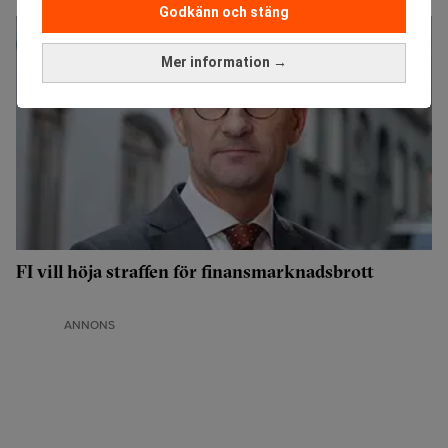
Godkänn och stäng
Mer information →
FI vill höja straffen för finansmarknadsbrott
ANNONS