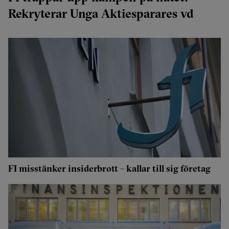
Rekryterar Unga Aktiesparares vd
FI misstänker insiderbrott – kallar till sig företag