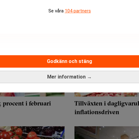
Se våra
104 partners
Godkänn och stäng
Mer information →
 procent i februari
Tillväxten i dagligvaru
inflationsdriven