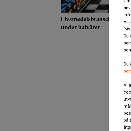
Om 
anv
inf
Livsmedelsbranschens rör
ock
under halvåret
“vis
Du 
per
som
Du 
per
Vi 
coo
utv
mål
pos
på 
åtg