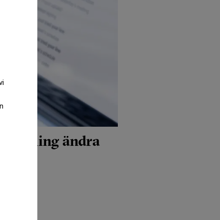
vi
an
I-lösning ändra