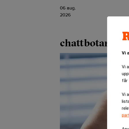
06 aug.
2026
chattbotar
Vi 
Vi 
upp
får 
Vi 
list
rel
par
Anv