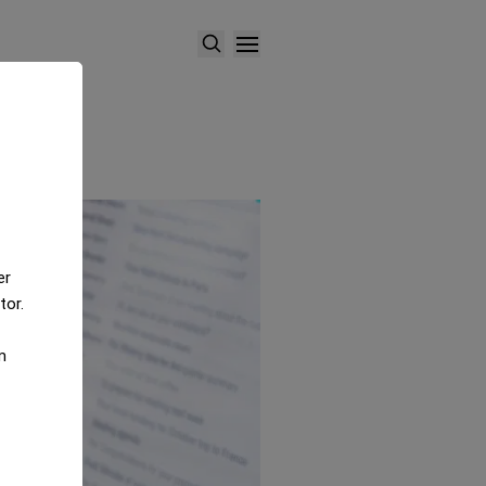
er
tor.
m