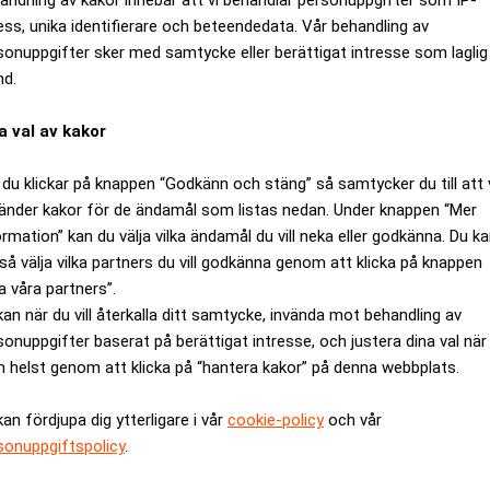
ess, unika identifierare och beteendedata. Vår behandling av
sonuppgifter sker med samtycke eller berättigat intresse som laglig
nd.
a val av kakor
du klickar på knappen “Godkänn och stäng” så samtycker du till att 
änder kakor för de ändamål som listas nedan. Under knappen “Mer
ormation” kan du välja vilka ändamål du vill neka eller godkänna. Du k
så välja vilka partners du vill godkänna genom att klicka på knappen
a våra partners”.
mötandet saknas" – så ska hans A
kan när du vill återkalla ditt samtycke, invända mot behandling av
sonuppgifter baserat på berättigat intresse, och justera dina val när
 helst genom att klicka på “hantera kakor” på denna webbplats.
kan fördjupa dig ytterligare i vår
cookie-policy
och vår
sonuppgiftspolicy
.