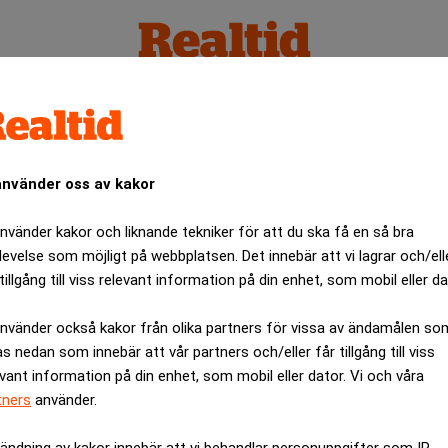
använder oss av kakor
använder kakor och liknande tekniker för att du ska få en så bra
levelse som möjligt på webbplatsen. Det innebär att vi lagrar och/ell
tillgång till viss relevant information på din enhet, som mobil eller da
använder också kakor från olika partners för vissa av ändamålen so
as nedan som innebär att vår partners och/eller får tillgång till viss
evant information på din enhet, som mobil eller dator. Vi och våra
tners
använder.
ändning av kakor innebär att vi behandlar personuppgifter som IP-