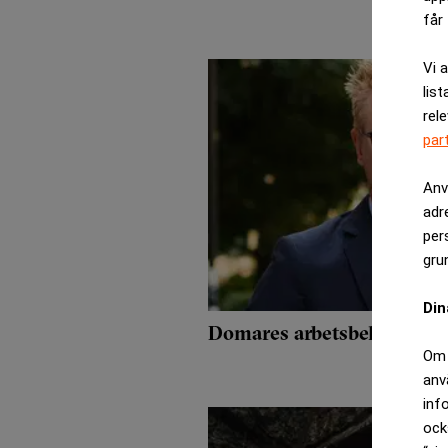
får 
Vi 
list
rel
par
Anv
adr
per
gru
Din
Domares arbetsbelastning 
Om 
anv
inf
ock