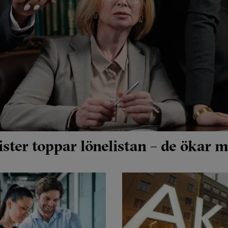
ster toppar lönelistan – de ökar m