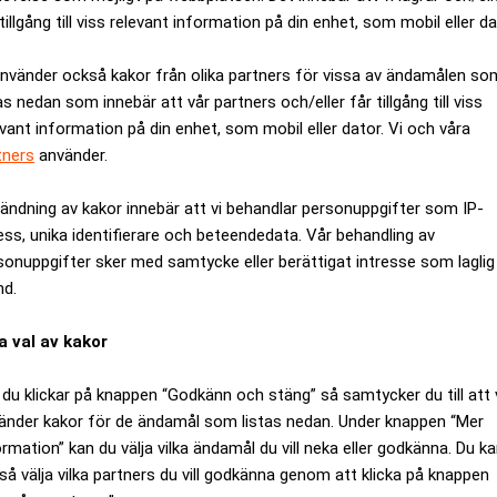
tillgång till viss relevant information på din enhet, som mobil eller da
använder också kakor från olika partners för vissa av ändamålen so
as nedan som innebär att vår partners och/eller får tillgång till viss
evant information på din enhet, som mobil eller dator. Vi och våra
tners
använder.
ändning av kakor innebär att vi behandlar personuppgifter som IP-
ess, unika identifierare och beteendedata. Vår behandling av
sonuppgifter sker med samtycke eller berättigat intresse som laglig
nd.
a val av kakor
hotar rättssäkerheten
Åklagare bestrider ank
du klickar på knappen “Godkänn och stäng” så samtycker du till att 
få ge sin bild"
änder kakor för de ändamål som listas nedan. Under knappen “Mer
ormation” kan du välja vilka ändamål du vill neka eller godkänna. Du k
så välja vilka partners du vill godkänna genom att klicka på knappen