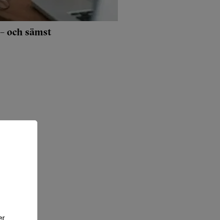
 – och sämst
er