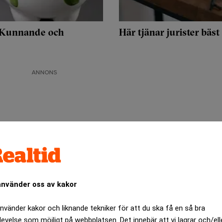
 "Kunnande och
Här tjänar jurister bäst
ANNONS
använder oss av kakor
använder kakor och liknande tekniker för att du ska få en så bra
levelse som möjligt på webbplatsen. Det innebär att vi lagrar och/ell