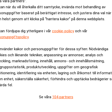
a våra partners”.
kan när du vill återkalla ditt samtycke, invända mot behandling av
sonuppgifter baserat på berättigat intresse, och justera dina val när
 helst genom att klicka på “hantera kakor” på denna webbplats.
kan fördjupa dig ytterligare i vår
cookie-policy
och vår
sonuppgiftspolicy
.
använder kakor och personuppgifter för dessa syften: Nödvändiga
kies och liknande tekniker, anpassning av annonser, analys och
vokatbyrå
Ekonomer toppar löneli
eckling, marknadsföring, innehåll, annons- och innehållsmätning,
månadslönen
gruppsstatistik, produktutveckling, uppgifter om geografisk
itionering, identifiering via enheten, lagring och åtkomst till informa
en enhet, säkerställa säkerhet, förhindra och upptäcka bedrägerier 
ANNONS
ärda fel.
Se våra
104 partners