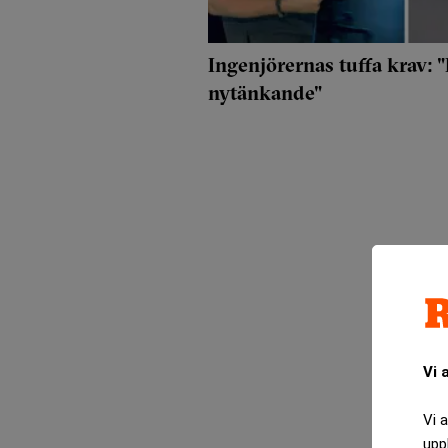
Ingenjörernas tuffa krav:
nytänkande"
Vi 
Vi 
upp