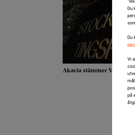
“vis
Du 
per
som
Du 
per
Vi 
coo
Akavia stämmer Vernia Ad
utv
mål
pos
på 
åtg