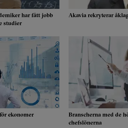
demiker har fått jobb
Akavia rekryterar åkla
e studier
 för ekonomer
Branscherna med de hö
chefslönerna