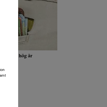
gan – så hög är
tion
samt