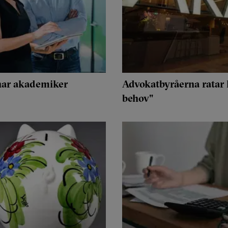
änar akademiker
Advokatbyråerna ratar k
behov"