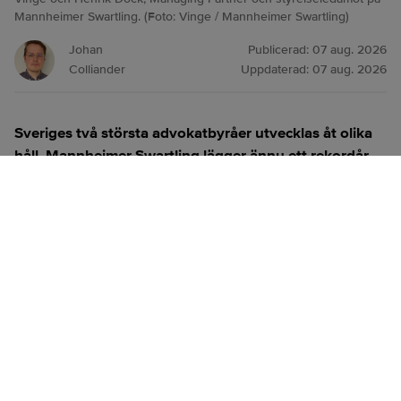
Mannheimer Swartling. (Foto: Vinge / Mannheimer Swartling)
Johan
Publicerad:
07 aug. 2026
Colliander
Uppdaterad:
07 aug. 2026
Sveriges två största advokatbyråer utvecklas åt olika
håll. Mannheimer Swartling lägger ännu ett rekordår
bakom sig och passerar tvåmiljardersgränsen, medan
konkurrenten Vinge ser omsättningen backa från
fjolårets toppnivå. Samma mönster återkommer när
delägarnas utdelningar summeras.
ANNONS