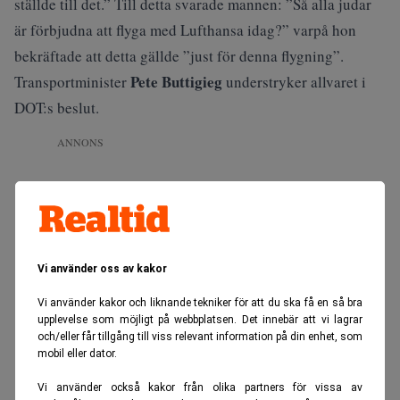
ställde till det.” Till detta svarade mannen: ”Så alla judar
är förbjudna att flyga med Lufthansa idag?” varpå hon
bekräftade att detta gällde ”just för denna flygning”.
Pete Buttigieg
Transportminister
understryker allvaret i
DOT:s beslut.
ANNONS
Vi använder oss av kakor
Vi använder kakor och liknande tekniker för att du ska få en så bra
upplevelse som möjligt på webbplatsen. Det innebär att vi lagrar
och/eller får tillgång till viss relevant information på din enhet, som
mobil eller dator.
Vi använder också kakor från olika partners för vissa av