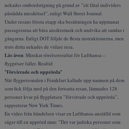
nekades ombordstigning på grund av ”ett fåtal individers
påstådda misskötsel”,
enligt Wall Street Journal
.
Under resans första etapp ska besättningen ha uppmanat
passagerarna att bära ansiktsmask och undvika att samlas i
gångarna. Enligt DOT följde de flesta instruktionerna, men
trots detta nekades de vidare resa.
Läs även
:
Minskat rörelseresultat för Lufthansa –
flygpriser faller. Realtid
”Förvirrade och upprörda”
När flygpersonalen i Frankfurt kallade upp namnen på dem
som fick följa med på den fortsatta resan, lämnades 128
personer kvar på flygplatsen ”förvirrade och upprörda”,
rapporterar New York Times
.
En video från händelsen visar en Lufthansa-anställd som
säger till en upprörd man: ”Det var judiska personer som