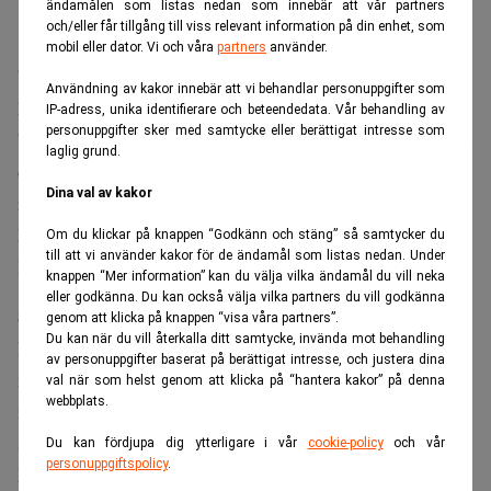
ändamålen som listas nedan som innebär att vår partners
och/eller får tillgång till viss relevant information på din enhet, som
mobil eller dator. Vi och våra
partners
använder.
”Ingen ska utsättas för diskriminering när de reser”, säger
Användning av kakor innebär att vi behandlar personuppgifter som
han och fortsätter:
IP-adress, unika identifierare och beteendedata. Vår behandling av
personuppgifter sker med samtycke eller berättigat intresse som
”Dagens åtgärd sänder ett tydligt budskap till flygindustrin
laglig grund.
om att vi är redo att utreda och agera när passagerares
Dina val av kakor
rättigheter kränks.”
Läs även:
Ljusare tider för SAS – mörkare för Arlanda.
Om du klickar på knappen “Godkänn och stäng” så samtycker du
till att vi använder kakor för de ändamål som listas nedan. Under
Realtid
knappen “Mer information” kan du välja vilka ändamål du vill neka
eller godkänna. Du kan också välja vilka partners du vill godkänna
Största boten någonsin
genom att klicka på knappen “visa våra partners”.
Du kan när du vill återkalla ditt samtycke, invända mot behandling
Boten är den största någonsin utdelad av DOT för brott
av personuppgifter baserat på berättigat intresse, och justera dina
mot medborgerliga rättigheter, där Lufthansa får betala två
val när som helst genom att klicka på “hantera kakor” på denna
webbplats.
miljoner dollar direkt. Resterande två miljoner krediteras
som ersättning för de drabbade passagerarna.
Du kan fördjupa dig ytterligare i vår
cookie-policy
och vår
personuppgiftspolicy
.
Enligt BBC
har Lufthansa bemött händelsen som