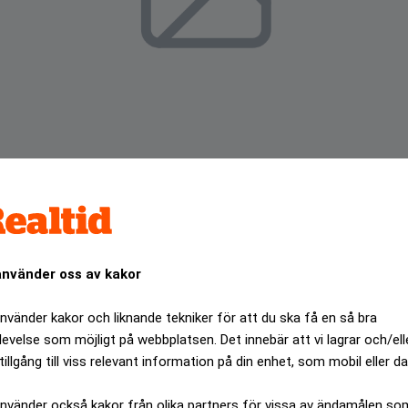
använder oss av kakor
använder kakor och liknande tekniker för att du ska få en så bra
odehus, utvärderar fördelarna med att flytta tillverkningen
levelse som möjligt på webbplatsen. Det innebär att vi lagrar och/ell
ot som tidigare varit tabu för andra företag i lyxindustrin.
tillgång till viss relevant information på din enhet, som mobil eller da
ANNONS
använder också kakor från olika partners för vissa av ändamålen so