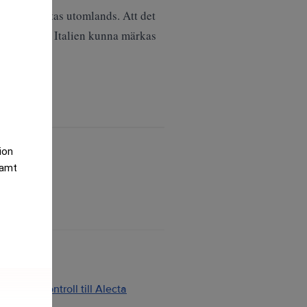
kningen flyttas utomlands. Att det
kade utanför Italien kunna märkas
tion
samt
ng och kontroll till Alecta
2026