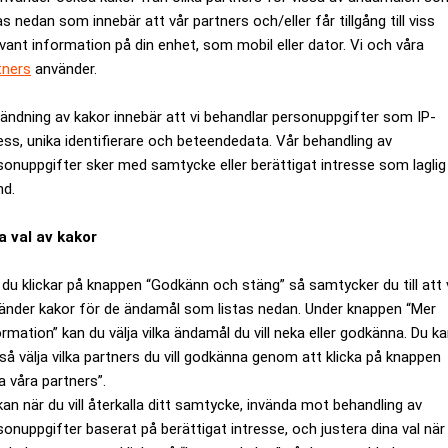
as nedan som innebär att vår partners och/eller får tillgång till viss
evant information på din enhet, som mobil eller dator. Vi och våra
tners
använder.
ändning av kakor innebär att vi behandlar personuppgifter som IP-
ess, unika identifierare och beteendedata. Vår behandling av
sonuppgifter sker med samtycke eller berättigat intresse som laglig
nd.
a val av kakor
du klickar på knappen “Godkänn och stäng” så samtycker du till att 
änder kakor för de ändamål som listas nedan. Under knappen “Mer
et gäller outsourcing av tillverkning av sina lyxprodukter. Detta e
ormation” kan du välja vilka ändamål du vill neka eller godkänna. Du k
n stor möjlighet för vår verksamhet inklusive allt italienskt för
så välja vilka partners du vill godkänna genom att klicka på knappen
a våra partners”.
 Times.
kan när du vill återkalla ditt samtycke, invända mot behandling av
das kläder och lyxaccessoarer i Italien, varav 40 procent i Prada
sonuppgifter baserat på berättigat intresse, och justera dina val när
 av Prada.