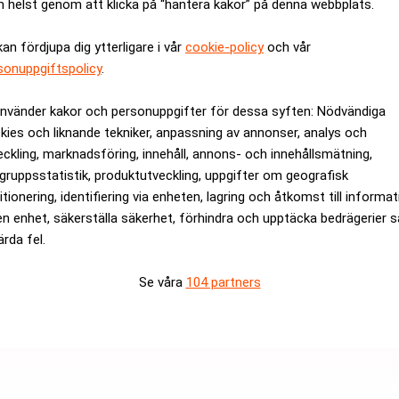
 helst genom att klicka på “hantera kakor” på denna webbplats.
jälvklart att kostnadsaspekten kan komma att leda till att tillver
rsämring, räknar han inte med, däremot skulle produkter tillver
kan fördjupa dig ytterligare i vår
cookie-policy
och vår
sonuppgiftspolicy
.
made in Italy” för de Italien-tillverkade.
kningen av sport- och fritidskläder aktuell för Prada.
använder kakor och personuppgifter för dessa syften: Nödvändiga
kies och liknande tekniker, anpassning av annonser, analys och
rev är kostnadsfritt:
Prenumerera
eckling, marknadsföring, innehåll, annons- och innehållsmätning,
gruppsstatistik, produktutveckling, uppgifter om geografisk
itionering, identifiering via enheten, lagring och åtkomst till informa
en enhet, säkerställa säkerhet, förhindra och upptäcka bedrägerier 
ärda fel.
Se våra
104 partners
Medarbetare inom Intern styrni
Sista ansökningsdag:
13/06/