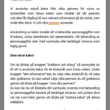
De är misstänkta för omfattande företagsspioneri med
Vi använder också kakor från olika partners för vissa av
José Manuel
koppling till den tidigare polischefen
ändamålen som listas nedan som innebär att vår partners
Villarejo
.
och/eller får tillgång till viss relevant information på din enhet, som
mobil eller dator. Vi och våra
partners
använder.
Beslutet har fattats av Spaniens nationella domstol, som
hanterar större mål om ekonomisk brottslighet.
Användning av kakor innebär att vi behandlar personuppgifter som
IP-adress, unika identifierare och beteendedata. Vår behandling av
Ska ha anlitat spionföretag
personuppgifter sker med samtycke eller berättigat intresse som
Domstolen bedömer att det finns tillräcklig bevisning för
laglig grund.
att låta BBVA, González och ytterligare 15 personer
Dina val av kakor
prövas i domstol, skriver
Euronews
.
Om du klickar på knappen “Godkänn och stäng” så samtycker du
Utredningen inleddes 2019 efter misstankar om att banken
till att vi använder kakor för de ändamål som listas nedan. Under
anlitat underrättelseföretaget Cenyt, som drevs av
knappen “Mer information” kan du välja vilka ändamål du vill neka
eller godkänna. Du kan också välja vilka partners du vill godkänna
Villarejo, för att övervaka politiker, journalister och
genom att klicka på knappen “visa våra partners”.
näringslivstoppar under 2000-talet.
Du kan när du vill återkalla ditt samtycke, invända mot behandling
av personuppgifter baserat på berättigat intresse, och justera dina
Francisco González var styrelseordförande för BBVA
val när som helst genom att klicka på “hantera kakor” på denna
webbplats.
mellan 2000 och 2018, den period då de aktuella