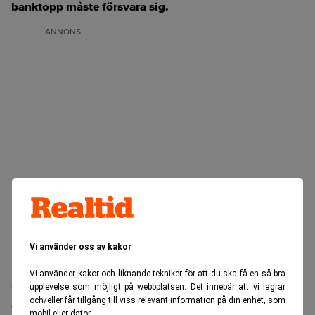
banktopp måste försvara sig.
ANNONS
Vi använder oss av kakor
Vi använder kakor och liknande tekniker för att du ska få en så bra
Spaniens näst största bank BBVA och bankens tidigare
upplevelse som möjligt på webbplatsen. Det innebär att vi lagrar
och/eller får tillgång till viss relevant information på din enhet, som
Francisco González
ordförande
ställs nu inför rätta.
mobil eller dator.