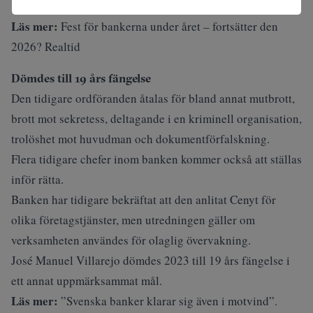
Läs mer:
Fest för bankerna under året – fortsätter den
2026? Realtid
Dömdes till 19 års fängelse
Den tidigare ordföranden åtalas för bland annat mutbrott,
brott mot sekretess, deltagande i en kriminell organisation,
trolöshet mot huvudman och dokumentförfalskning.
Flera tidigare chefer inom banken kommer också att ställas
inför rätta.
Banken har tidigare bekräftat att den anlitat Cenyt för
olika företagstjänster, men utredningen gäller om
verksamheten användes för olaglig övervakning.
José Manuel Villarejo dömdes 2023 till 19 års fängelse i
ett annat uppmärksammat mål.
Läs mer:
”Svenska banker klarar sig även i motvind”.