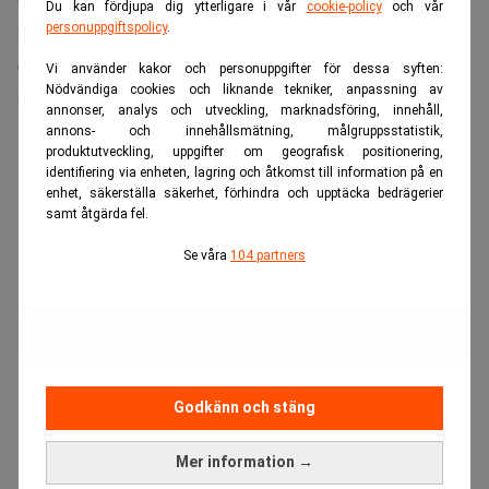
uppdragen ska ha genomförts. Han har nu fyllt 82 år.
Du kan fördjupa dig ytterligare i vår
cookie-policy
och vår
personuppgiftspolicy
.
BBVA ska ställas inför rätta misstänkt för mutbrott samt
olaglig insamling och spridning av sekretessbelagd
Vi använder kakor och personuppgifter för dessa syften:
Nödvändiga cookies och liknande tekniker, anpassning av
information.
annonser, analys och utveckling, marknadsföring, innehåll,
annons- och innehållsmätning, målgruppsstatistik,
ANNONS
produktutveckling, uppgifter om geografisk positionering,
identifiering via enheten, lagring och åtkomst till information på en
enhet, säkerställa säkerhet, förhindra och upptäcka bedrägerier
samt åtgärda fel.
Se våra
104 partners
Godkänn och stäng
Mer information →