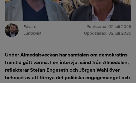
Edvard
Publicerad:
02 juli 2026
Lundkvist
Uppdaterad:
02 juli 2026
Under Almedalsveckan har samtalen om demokratins
framtid gått varma. I en intervju, sänd från Almedalen,
reflekterar Stefan Engeseth och Jörgen Wahl över
behovet av att förnya det politiska engagemanget och
hur modern teknik kan användas för att överbrygga
klyftan mellan medborgare och beslutsfattare.
Titta på
videosidan
för en ren videoupplevelse.
ANNONS