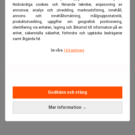
Varit känt i 50 års tid
Nödvändiga cookies och liknande tekniker, anpassning av
Google svarade genom att i stället yrka att Bankomats
annonser, analys och utveckling, marknadsföring, innehåll,
annons- och innehållsmätning, målgruppsstatistik,
varumärken och företagsnamn skulle hävas, med
produktutveckling, uppgifter om geografisk positionering,
hänvisningen att ordet saknar ursprunglig
identifiering via enheten, lagring och åtkomst till information på en
enhet, säkerställa säkerhet, förhindra och upptäcka bedrägerier
särskiljningsförmåga och förekommit i 49 ordböcker och
samt åtgärda fel.
lexikon sedan 1973.
Se våra
104 partners
Domstolen har nu gått på Googles linje.
ANNONS
Godkänn och stäng
Mer information →