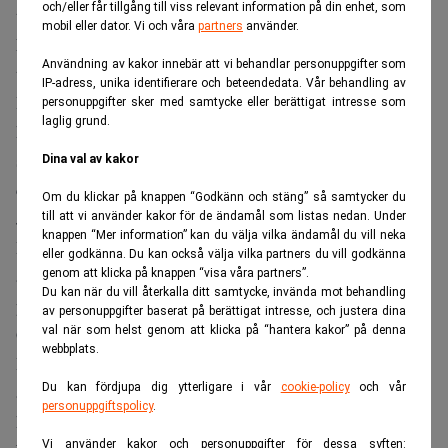
och/eller får tillgång till viss relevant information på din enhet, som
tingsrätt för varumärkesintrång.
mobil eller dator. Vi och våra
partners
använder.
Missa inte:
DNB Carnegie slår rekord – tjänade miljarder
Användning av kakor innebär att vi behandlar personuppgifter som
trots krig och börsoro. Realtid
IP-adress, unika identifierare och beteendedata. Vår behandling av
Bankomat yrkade att Google vid vite om tio miljoner
personuppgifter sker med samtycke eller berättigat intresse som
laglig grund.
kronor skulle förbjudas att använda ordet ”Bankomat”
som svensk översättning av engelska termer som ATM och
Dina val av kakor
cash machine i sina översättningstjänster, skrev
Dagens
Om du klickar på knappen “Godkänn och stäng” så samtycker du
Juridik
då.
till att vi använder kakor för de ändamål som listas nedan. Under
knappen “Mer information” kan du välja vilka ändamål du vill neka
Bolaget hävdade att kännetecknet var känt och att Googles
eller godkänna. Du kan också välja vilka partners du vill godkänna
användning skadade dess särskiljningsförmåga, och
genom att klicka på knappen “visa våra partners”.
Du kan när du vill återkalla ditt samtycke, invända mot behandling
pekade även på att konkurrenter som Euronet använt
av personuppgifter baserat på berättigat intresse, och justera dina
val när som helst genom att klicka på “hantera kakor” på denna
Google Translate för att rättfärdiga eget bruk av ordet.
webbplats.
Bankomat uppgav i stämningen att man mellan 2019 och
Du kan fördjupa dig ytterligare i vår
cookie-policy
och vår
andra kvartalet 2024 investerat omkring 37 miljoner
personuppgiftspolicy
.
kronor i varumärket genom marknadsföring.
Vi använder kakor och personuppgifter för dessa syften: