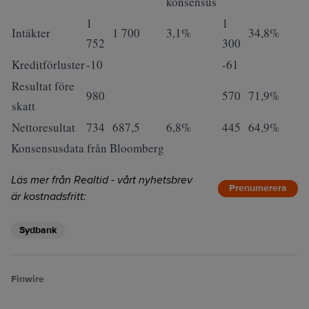
konsensus
1
1
Intäkter
1 700
3,1%
34,8%
752
300
Kreditförluster
-10
-61
Resultat före
980
570
71,9%
skatt
Nettoresultat
734
687,5
6,8%
445
64,9%
Konsensusdata från Bloomberg
Läs mer från Realtid - vårt nyhetsbrev
Prenumerera
är kostnadsfritt:
Sydbank
Finwire