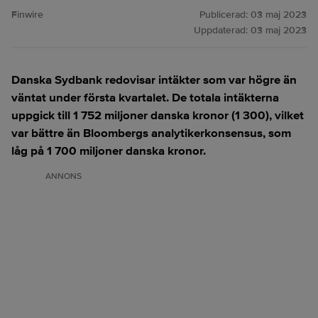
Finwire
Publicerad:
03 maj 2023
Uppdaterad:
03 maj 2023
Danska Sydbank redovisar intäkter som var högre än
väntat under första kvartalet. De totala intäkterna
uppgick till 1 752 miljoner danska kronor (1 300), vilket
var bättre än Bloombergs analytikerkonsensus, som
låg på 1 700 miljoner danska kronor.
ANNONS