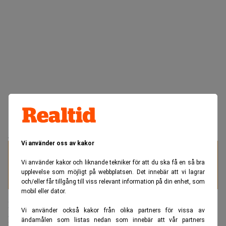
ANNONS
Vi använder oss av kakor
Specialister på juristrekrytering
Vi använder kakor och liknande tekniker för att du ska få en så bra
upplevelse som möjligt på webbplatsen. Det innebär att vi lagrar
och/eller får tillgång till viss relevant information på din enhet, som
mobil eller dator.
Bakgrunden är att Bankomat AB år 2024 stämde Google
Vi använder också kakor från olika partners för vissa av
LLC, Alphabet Inc och Google Sweden vid Stockholms
ändamålen som listas nedan som innebär att vår partners