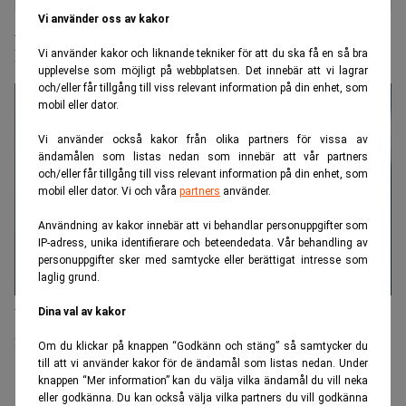
Vi använder oss av kakor
Andreas Malmberg ny delägare på Wigge &
Partners
Vi använder kakor och liknande tekniker för att du ska få en så bra
upplevelse som möjligt på webbplatsen. Det innebär att vi lagrar
och/eller får tillgång till viss relevant information på din enhet, som
mobil eller dator.
Vi använder också kakor från olika partners för vissa av
ändamålen som listas nedan som innebär att vår partners
och/eller får tillgång till viss relevant information på din enhet, som
mobil eller dator. Vi och våra
partners
använder.
Användning av kakor innebär att vi behandlar personuppgifter som
IP-adress, unika identifierare och beteendedata. Vår behandling av
personuppgifter sker med samtycke eller berättigat intresse som
laglig grund.
Wigge & Partners växlar upp – rekryterar HR-chef
Dina val av kakor
från Visma
Om du klickar på knappen “Godkänn och stäng” så samtycker du
till att vi använder kakor för de ändamål som listas nedan. Under
knappen “Mer information” kan du välja vilka ändamål du vill neka
ANNONS
eller godkänna. Du kan också välja vilka partners du vill godkänna