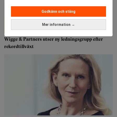
Godkänn och stäng
Mer information →
Wigge & Partners utser ny ledningsgrupp efter
rekordtillväxt