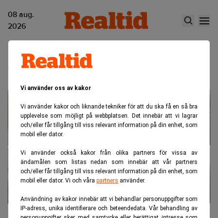
08 aug.
2026
Urban Partners
Vi använder oss av kakor
Vi använder kakor och liknande tekniker för att du ska få en så bra
upplevelse som möjligt på webbplatsen. Det innebär att vi lagrar
och/eller får tillgång till viss relevant information på din enhet, som
mobil eller dator.
Vi använder också kakor från olika partners för vissa av
ändamålen som listas nedan som innebär att vår partners
och/eller får tillgång till viss relevant information på din enhet, som
mobil eller dator. Vi och våra
partners
använder.
Användning av kakor innebär att vi behandlar personuppgifter som
IP-adress, unika identifierare och beteendedata. Vår behandling av
Fondjätten säljer logistik för miljarder
personuppgifter sker med samtycke eller berättigat intresse som