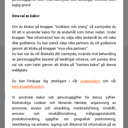
laglig grund.
– här är årets största affär
Dina val av kakor
Om du klickar på knappen “Godkänn och stäng” så samtycker du
till att vi använder kakor för de ändamål som listas nedan. Under
knappen “Mer information” kan du välja vilka ändamål du vill neka
eller godkänna. Du kan också välja vilka partners du vill godkänna
genom att klicka på knappen “visa våra partners”.
Du kan när du vill återkalla ditt samtycke, invända mot behandling
av personuppgifter baserat på berättigat intresse, och justera dina
val när som helst genom att klicka på “hantera kakor” på denna
Realtid är en oberoende och kostnadsfri nyhetskanal för
webbplats.
dig som vill fördjupa dig inom finans- och
Du kan fördjupa dig ytterligare i vår
cookie-policy
och vår
näringslivsnyheter.
personuppgiftspolicy
.
Vi använder kakor och personuppgifter för dessa syften:
Nödvändiga cookies och liknande tekniker, anpassning av
annonser, analys och utveckling, marknadsföring, innehåll,
Hantera prenumeration
annons- och innehållsmätning, målgruppsstatistik,
Integritetspolicy för personuppgifter
produktutveckling, uppgifter om geografisk positionering,
identifiering via enheten, lagring och åtkomst till information på en
Cookiepolicy