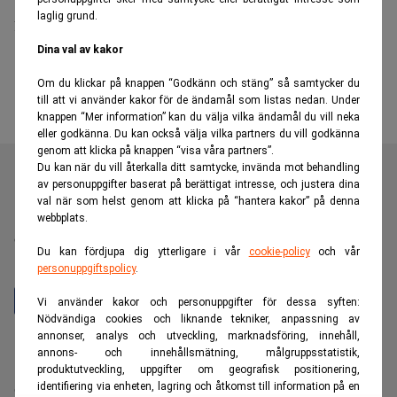
laglig grund.
från tronen
Dina val av kakor
Om du klickar på knappen “Godkänn och stäng” så samtycker du
till att vi använder kakor för de ändamål som listas nedan. Under
knappen “Mer information” kan du välja vilka ändamål du vill neka
eller godkänna. Du kan också välja vilka partners du vill godkänna
genom att klicka på knappen “visa våra partners”.
Du kan när du vill återkalla ditt samtycke, invända mot behandling
av personuppgifter baserat på berättigat intresse, och justera dina
val när som helst genom att klicka på “hantera kakor” på denna
Realtid är en oberoende och kostnadsfri nyhetskanal för
webbplats.
dig som vill fördjupa dig inom finans- och
Du kan fördjupa dig ytterligare i vår
cookie-policy
och vår
näringslivsnyheter.
personuppgiftspolicy
.
Vi använder kakor och personuppgifter för dessa syften:
Nödvändiga cookies och liknande tekniker, anpassning av
annonser, analys och utveckling, marknadsföring, innehåll,
Hantera prenumeration
annons- och innehållsmätning, målgruppsstatistik,
Integritetspolicy för personuppgifter
produktutveckling, uppgifter om geografisk positionering,
identifiering via enheten, lagring och åtkomst till information på en
Cookiepolicy