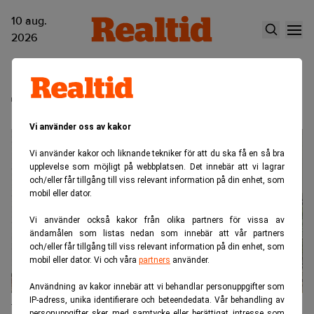
10 aug.
2026
Tokyo
Vi använder oss av kakor
Vi använder kakor och liknande tekniker för att du ska få en så bra
upplevelse som möjligt på webbplatsen. Det innebär att vi lagrar
och/eller får tillgång till viss relevant information på din enhet, som
mobil eller dator.
Vi använder också kakor från olika partners för vissa av
ändamålen som listas nedan som innebär att vår partners
och/eller får tillgång till viss relevant information på din enhet, som
mobil eller dator. Vi och våra
partners
använder.
Användning av kakor innebär att vi behandlar personuppgifter som
IP-adress, unika identifierare och beteendedata. Vår behandling av
Världens största stad kan puttas ner
personuppgifter sker med samtycke eller berättigat intresse som