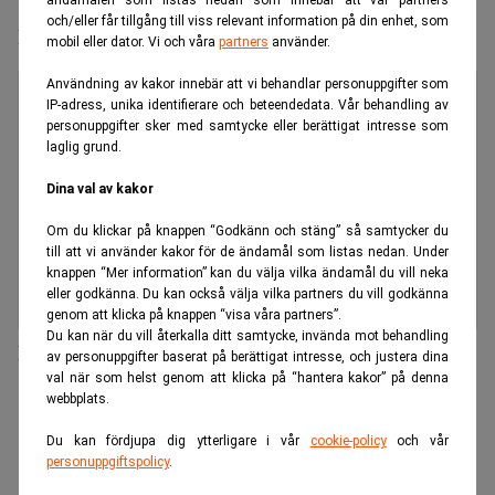
ändamålen som listas nedan som innebär att vår partners
och/eller får tillgång till viss relevant information på din enhet, som
Många delägare kan sinka startups
mobil eller dator. Vi och våra
partners
använder.
Användning av kakor innebär att vi behandlar personuppgifter som
IP-adress, unika identifierare och beteendedata. Vår behandling av
personuppgifter sker med samtycke eller berättigat intresse som
laglig grund.
Dina val av kakor
Om du klickar på knappen “Godkänn och stäng” så samtycker du
till att vi använder kakor för de ändamål som listas nedan. Under
knappen “Mer information” kan du välja vilka ändamål du vill neka
eller godkänna. Du kan också välja vilka partners du vill godkänna
genom att klicka på knappen “visa våra partners”.
Du kan när du vill återkalla ditt samtycke, invända mot behandling
Nordea startar fintech-accelerator i Stockholm
av personuppgifter baserat på berättigat intresse, och justera dina
val när som helst genom att klicka på “hantera kakor” på denna
webbplats.
ANNONS
Du kan fördjupa dig ytterligare i vår
cookie-policy
och vår
personuppgiftspolicy
.