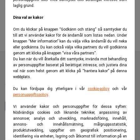
laglig grund.
– tre spelbolag fälls
Dina val av kakor
Om du klickar på knappen “Godkänn och stäng” så samtycker du
till att vi använder kakor för de ändamål som listas nedan. Under
knappen “Mer information” kan du välja vilka ändamål du vill neka
eller godkänna. Du kan också välja vilka partners du vill godkänna
genom att klicka på knappen “visa våra partners”.
Du kan när du vill återkalla ditt samtycke, invända mot behandling
av personuppgifter baserat på berättigat intresse, och justera dina
val när som helst genom att klicka på “hantera kakor” på denna
Realtid är en oberoende och kostnadsfri nyhetskanal för
webbplats.
dig som vill fördjupa dig inom finans- och
Du kan fördjupa dig ytterligare i vår
cookie-policy
och vår
näringslivsnyheter.
personuppgiftspolicy
.
Vi använder kakor och personuppgifter för dessa syften:
Nödvändiga cookies och liknande tekniker, anpassning av
annonser, analys och utveckling, marknadsföring, innehåll,
Hantera prenumeration
annons- och innehållsmätning, målgruppsstatistik,
Integritetspolicy för personuppgifter
produktutveckling, uppgifter om geografisk positionering,
identifiering via enheten, lagring och åtkomst till information på en
Cookiepolicy