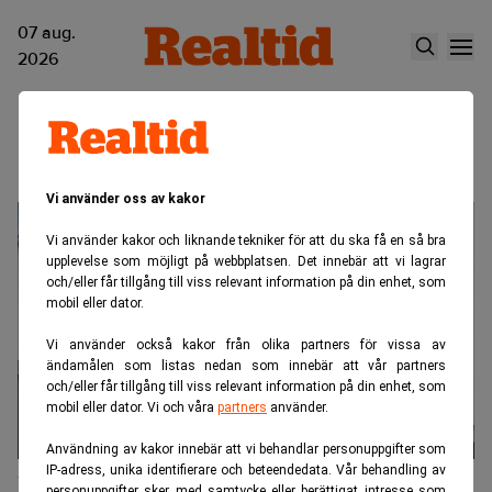
07 aug.
2026
Snabbare
Vi använder oss av kakor
Vi använder kakor och liknande tekniker för att du ska få en så bra
upplevelse som möjligt på webbplatsen. Det innebär att vi lagrar
och/eller får tillgång till viss relevant information på din enhet, som
mobil eller dator.
Vi använder också kakor från olika partners för vissa av
ändamålen som listas nedan som innebär att vår partners
och/eller får tillgång till viss relevant information på din enhet, som
mobil eller dator. Vi och våra
partners
använder.
Användning av kakor innebär att vi behandlar personuppgifter som
IP-adress, unika identifierare och beteendedata. Vår behandling av
Miljonböter efter penningtvättsbrister
personuppgifter sker med samtycke eller berättigat intresse som