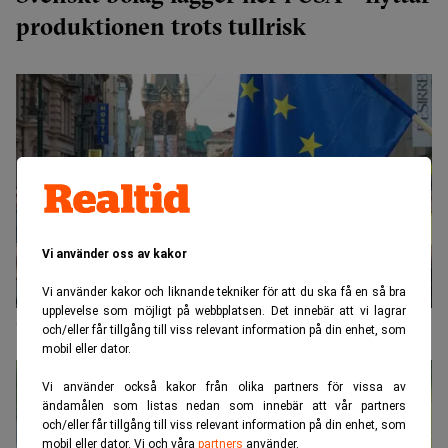
produktionen trots tullrisk
Vi använder oss av kakor
Vi använder kakor och liknande tekniker för att du ska få en så bra
upplevelse som möjligt på webbplatsen. Det innebär att vi lagrar
”Made in Europe” – EU trappar upp mot Kina
och/eller får tillgång till viss relevant information på din enhet, som
mobil eller dator.
Vi använder också kakor från olika partners för vissa av
ändamålen som listas nedan som innebär att vår partners
och/eller får tillgång till viss relevant information på din enhet, som
mobil eller dator. Vi och våra
partners
använder.