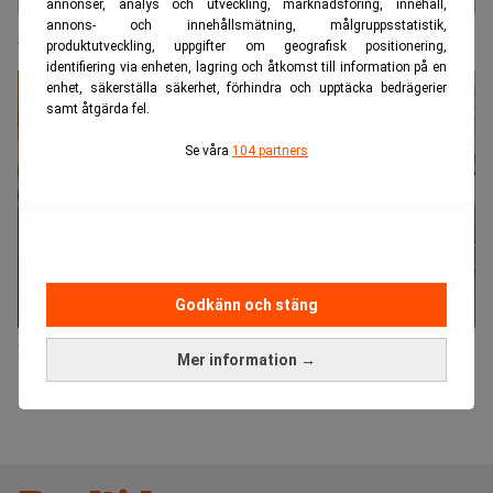
annonser, analys och utveckling, marknadsföring, innehåll,
annons- och innehållsmätning, målgruppsstatistik,
AI-hajp? Snarare haveri, visar forskningen
produktutveckling, uppgifter om geografisk positionering,
identifiering via enheten, lagring och åtkomst till information på en
enhet, säkerställa säkerhet, förhindra och upptäcka bedrägerier
samt åtgärda fel.
Se våra
104 partners
Godkänn och stäng
Kinas priskrig krossar framtidstron
Mer information →