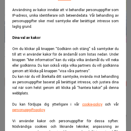
Användning av kakor innebär att vi behandlar personuppgifter som
IP-adress, unika identifierare och beteendedata. Vår behandling av
personuppgifter sker med samtycke eller berättigat intresse som
laglig grund.
Dina val av kakor
Produktiviteten bromsar in – hotar framtidens
Om du klickar på knappen “Godkänn och stäng” så samtycker du
till att vi använder kakor för de ändamål som listas nedan. Under
välfärd
knappen “Mer information” kan du välja vilka ändamål du vill neka
eller godkänna. Du kan också välja vilka partners du vill godkänna
genom att klicka på knappen “visa våra partners”.
Du kan när du vill återkalla ditt samtycke, invända mot behandling
av personuppgifter baserat på berättigat intresse, och justera dina
val när som helst genom att klicka på “hantera kakor” på denna
webbplats.
Du kan fördjupa dig ytterligare i vår
cookie-policy
och vår
personuppgiftspolicy
.
Vi använder kakor och personuppgifter för dessa syften:
Nödvändiga cookies och liknande tekniker, anpassning av