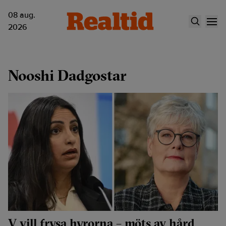
08 aug.
2026
Nooshi Dadgostar
V vill frysa hyrorna – möts av hård