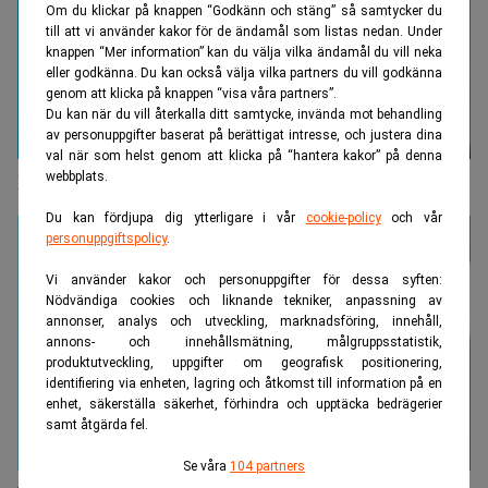
Om du klickar på knappen “Godkänn och stäng” så samtycker du
till att vi använder kakor för de ändamål som listas nedan. Under
knappen “Mer information” kan du välja vilka ändamål du vill neka
eller godkänna. Du kan också välja vilka partners du vill godkänna
genom att klicka på knappen “visa våra partners”.
Du kan när du vill återkalla ditt samtycke, invända mot behandling
av personuppgifter baserat på berättigat intresse, och justera dina
val när som helst genom att klicka på “hantera kakor” på denna
webbplats.
Regeringens vårbudget vann omröstning
Du kan fördjupa dig ytterligare i vår
cookie-policy
och vår
personuppgiftspolicy
.
Vi använder kakor och personuppgifter för dessa syften:
Nödvändiga cookies och liknande tekniker, anpassning av
annonser, analys och utveckling, marknadsföring, innehåll,
annons- och innehållsmätning, målgruppsstatistik,
produktutveckling, uppgifter om geografisk positionering,
identifiering via enheten, lagring och åtkomst till information på en
enhet, säkerställa säkerhet, förhindra och upptäcka bedrägerier
samt åtgärda fel.
Se våra
104 partners