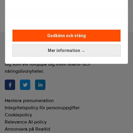
Vänsterpartiet vill ha folkomröstning om friskolor
Godkänn och stäng
Mer information →
Realtid är en oberoende och kostnadsfri nyhetskanal för
dig som vill fördjupa dig inom finans- och
näringslivsnyheter.
Hantera prenumeration
Integritetspolicy för personuppgifter
Cookiepolicy
Relevance AI-policy
Annonsera på Realtid