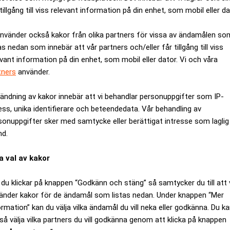
tillgång till viss relevant information på din enhet, som mobil eller da
använder också kakor från olika partners för vissa av ändamålen so
as nedan som innebär att vår partners och/eller får tillgång till viss
evant information på din enhet, som mobil eller dator. Vi och våra
tners
använder.
ändning av kakor innebär att vi behandlar personuppgifter som IP-
ess, unika identifierare och beteendedata. Vår behandling av
sonuppgifter sker med samtycke eller berättigat intresse som laglig
nd.
a val av kakor
old och Redeye på
En frikänd fd vd och e
du klickar på knappen “Godkänn och stäng” så samtycker du till att 
de bolag
är veckans mest lästa a
änder kakor för de ändamål som listas nedan. Under knappen “Mer
ormation” kan du välja vilka ändamål du vill neka eller godkänna. Du k
så välja vilka partners du vill godkänna genom att klicka på knappen