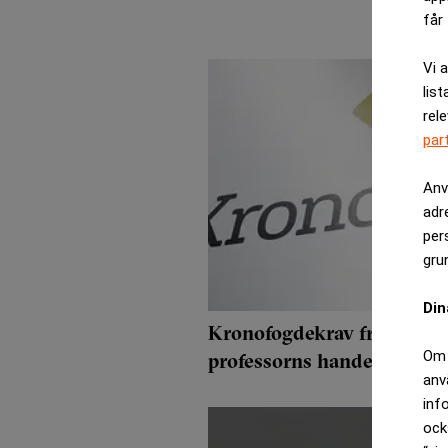
får 
Vi 
list
rel
par
Anv
adr
per
gru
Din
Kronofogdekrav från Mang
Om 
professorns handelsstoppa
anv
inf
ock