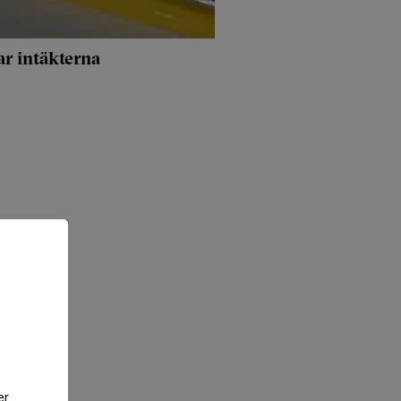
r intäkterna
er