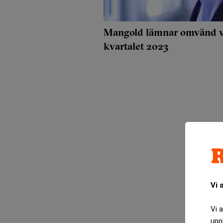
Mangold lämnar omvänd vi
kvartalet 2023
Vi 
Vi 
upp