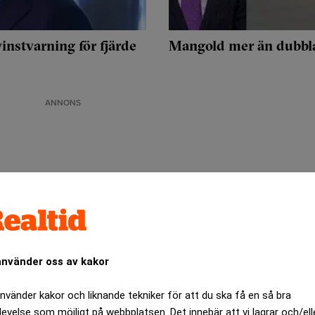
nstvarning för fjärde
Mangold mer än dubbla
ANNONS
använder oss av kakor
använder kakor och liknande tekniker för att du ska få en så bra
levelse som möjligt på webbplatsen. Det innebär att vi lagrar och/ell