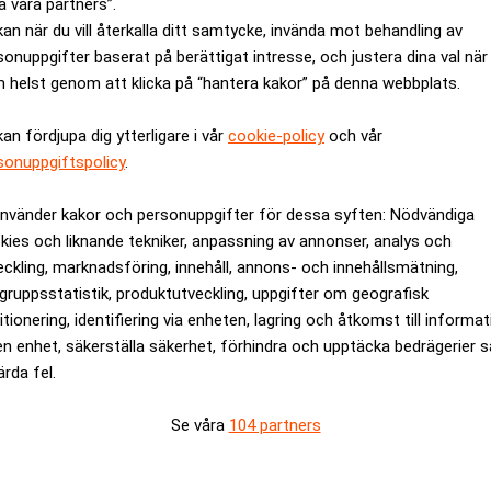
a våra partners”.
kan när du vill återkalla ditt samtycke, invända mot behandling av
sonuppgifter baserat på berättigat intresse, och justera dina val när
 helst genom att klicka på “hantera kakor” på denna webbplats.
kan fördjupa dig ytterligare i vår
cookie-policy
och vår
sonuppgiftspolicy
.
använder kakor och personuppgifter för dessa syften: Nödvändiga
kies och liknande tekniker, anpassning av annonser, analys och
old
Flera kraschade högris
eckling, marknadsföring, innehåll, annons- och innehållsmätning,
gruppsstatistik, produktutveckling, uppgifter om geografisk
ANNONS
itionering, identifiering via enheten, lagring och åtkomst till informa
en enhet, säkerställa säkerhet, förhindra och upptäcka bedrägerier 
ärda fel.
Se våra
104 partners