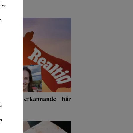
tor.
m
tt oväntat erkännande – här
vi
rtiklar
an