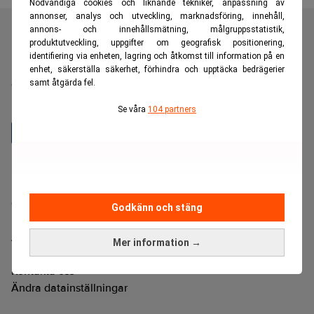
Nödvändiga cookies och liknande tekniker, anpassning av
annonser, analys och utveckling, marknadsföring, innehåll,
annons- och innehållsmätning, målgruppsstatistik,
produktutveckling, uppgifter om geografisk positionering,
identifiering via enheten, lagring och åtkomst till information på en
Realtid är en oberoende och kostnadsfri nyhetskanal för
enhet, säkerställa säkerhet, förhindra och upptäcka bedrägerier
dig som vill fördjupa dig inom finans- och
samt åtgärda fel.
näringslivsnyheter.
Se våra
104 partners
Hantera prenumeration
Integritetspolicy för personuppgifter
Cookiepolicy
Godkänn och stäng
Relevance AI-policy
Annonsera på Realtid
Mer information →
Pressmeddelanden
Kontakta oss
Ändra datainställningar