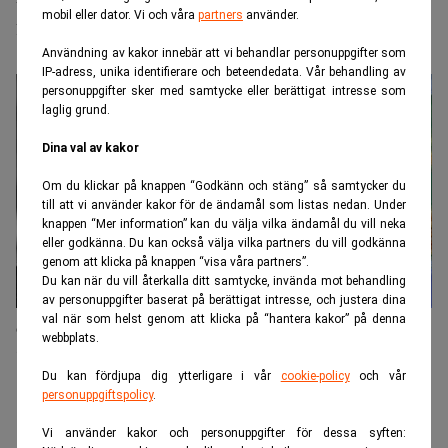
mobil eller dator. Vi och våra
partners
använder.
fastighetsinvesteringar
Användning av kakor innebär att vi behandlar personuppgifter som
IP-adress, unika identifierare och beteendedata. Vår behandling av
personuppgifter sker med samtycke eller berättigat intresse som
laglig grund.
Dina val av kakor
Om du klickar på knappen “Godkänn och stäng” så samtycker du
till att vi använder kakor för de ändamål som listas nedan. Under
knappen “Mer information” kan du välja vilka ändamål du vill neka
eller godkänna. Du kan också välja vilka partners du vill godkänna
genom att klicka på knappen “visa våra partners”.
Du kan när du vill återkalla ditt samtycke, invända mot behandling
av personuppgifter baserat på berättigat intresse, och justera dina
val när som helst genom att klicka på “hantera kakor” på denna
GP Bullhound stänger sin största fond någonsin:
webbplats.
"Vi har stort investeringsnätverk"
Du kan fördjupa dig ytterligare i vår
cookie-policy
och vår
personuppgiftspolicy
.
Vi använder kakor och personuppgifter för dessa syften: