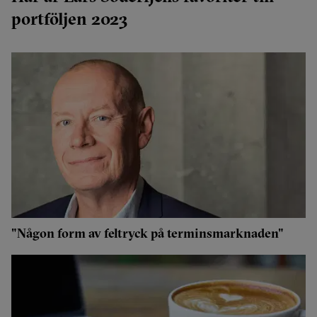
portföljen 2023
"Någon form av feltryck på terminsmarknaden"