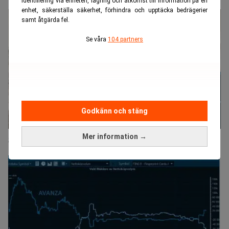
identifiering via enheten, lagring och åtkomst till information på en
enhet, säkerställa säkerhet, förhindra och upptäcka bedrägerier
samt åtgärda fel.
Se våra
104 partners
Godkänn och stäng
Mer information →
Så döljer hedgefonderna sina affärer i Fingerprint