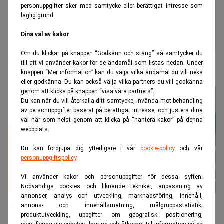
personuppgifter sker med samtycke eller berättigat intresse som
laglig grund.
Dina val av kakor
Om du klickar på knappen “Godkänn och stäng” så samtycker du
Lars Söderfjell lämnar Swedbank
till att vi använder kakor för de ändamål som listas nedan. Under
knappen “Mer information” kan du välja vilka ändamål du vill neka
eller godkänna. Du kan också välja vilka partners du vill godkänna
genom att klicka på knappen “visa våra partners”.
Du kan när du vill återkalla ditt samtycke, invända mot behandling
av personuppgifter baserat på berättigat intresse, och justera dina
val när som helst genom att klicka på “hantera kakor” på denna
webbplats.
Du kan fördjupa dig ytterligare i vår
cookie-policy
och vår
personuppgiftspolicy
.
Vi använder kakor och personuppgifter för dessa syften:
Nödvändiga cookies och liknande tekniker, anpassning av
annonser, analys och utveckling, marknadsföring, innehåll,
Så sopar hedgefonderna igen spåren av olaglig
annons- och innehållsmätning, målgruppsstatistik,
produktutveckling, uppgifter om geografisk positionering,
handel