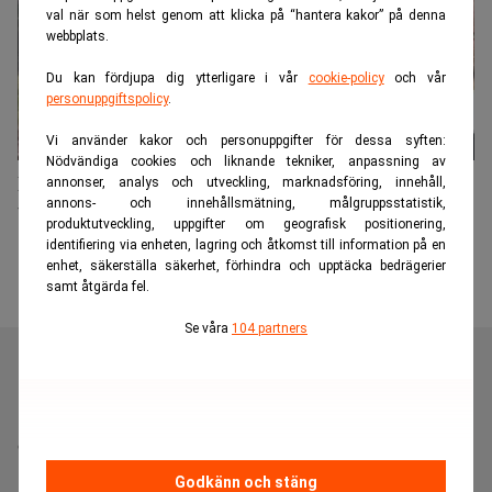
val när som helst genom att klicka på “hantera kakor” på denna
webbplats.
Du kan fördjupa dig ytterligare i vår
cookie-policy
och vår
personuppgiftspolicy
.
Vi använder kakor och personuppgifter för dessa syften:
Nödvändiga cookies och liknande tekniker, anpassning av
Direktör sålde ö till vrakpris – tack vare förhalat
annonser, analys och utveckling, marknadsföring, innehåll,
annons- och innehållsmätning, målgruppsstatistik,
budgetbeslut
produktutveckling, uppgifter om geografisk positionering,
identifiering via enheten, lagring och åtkomst till information på en
enhet, säkerställa säkerhet, förhindra och upptäcka bedrägerier
samt åtgärda fel.
Se våra
104 partners
Realtid är en oberoende och kostnadsfri nyhetskanal för
dig som vill fördjupa dig inom finans- och
näringslivsnyheter.
Godkänn och stäng