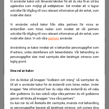
Vi använder kakor och liknande tekniker för att du ska få en så bra
gynnar Sveriges byggbolag
upplevelse som möjligt på webbplatsen. Det innebär att vi lagrar
och/eller får tillgång till viss relevant information på din enhet, som
mobil eller dator.
Vi använder också kakor från olika partners för vissa av
ändamålen som listas nedan som innebär att vår partners
och/eller får tillgång till viss relevant information på din enhet, som
mobil eller dator. Vi och våra
partners
använder.
Användning av kakor innebär att vi behandlar personuppgifter som
IP-adress, unika identifierare och beteendedata. Vår behandling av
personuppgifter sker med samtycke eller berättigat intresse som
laglig grund.
Dina val av kakor
Mentorskap ska få äldre att fortsätta jobba
Om du klickar på knappen “Godkänn och stäng” så samtycker du
till att vi använder kakor för de ändamål som listas nedan. Under
knappen “Mer information” kan du välja vilka ändamål du vill neka
eller godkänna. Du kan också välja vilka partners du vill godkänna
genom att klicka på knappen “visa våra partners”.
Du kan när du vill återkalla ditt samtycke, invända mot behandling
av personuppgifter baserat på berättigat intresse, och justera dina